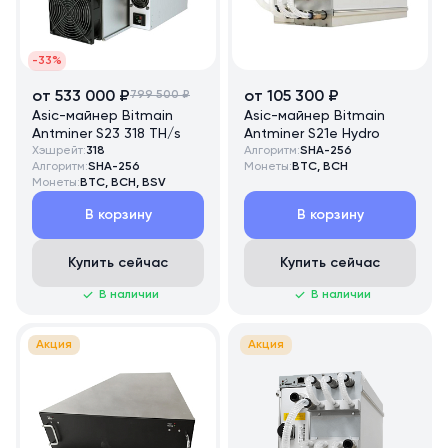
-33%
от 533 000 ₽
799 500 ₽
от 105 300 ₽
Asic-майнер Bitmain
Asic-майнер Bitmain
Antminer S23 318 TH/s
Antminer S21e Hydro
Хэшрейт:
318
Алгоритм:
SHA-256
Алгоритм:
SHA-256
Монеты:
BTC, BCH
Монеты:
BTC, BCH, BSV
В корзину
В корзину
Купить сейчас
Купить сейчас
В наличии
В наличии
Акция
Акция