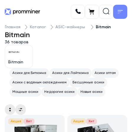
Главная
Каталог
ASIC-майнеры
Bitmain
Bitmain
36 товаров
Bitmain
Асики для Биткоина
Асики для Лайткоина
Асики оптом
Асики с водяным охлаждением
Бесшумные асики
Мощные асики
Недорогие асики
Новые асики
Акция
Хит
Акция
Хит