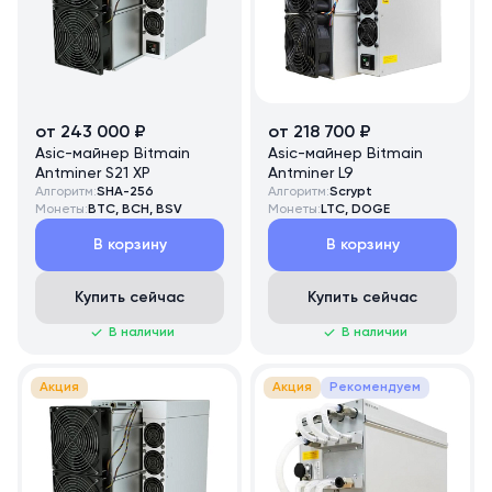
от 243 000 ₽
от 218 700 ₽
Asic-майнер Bitmain
Asic-майнер Bitmain
Antminer S21 XP
Antminer L9
Алгоритм:
SHA-256
Алгоритм:
Scrypt
Монеты:
BTC, BCH, BSV
Монеты:
LTC, DOGE
В корзину
В корзину
Купить сейчас
Купить сейчас
В наличии
В наличии
Акция
Акция
Рекомендуем