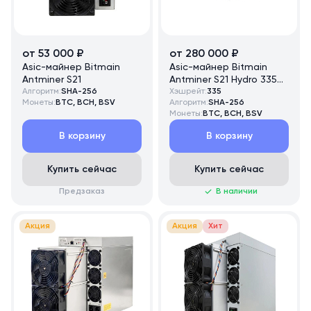
от 53 000 ₽
от 280 000 ₽
Asic-майнер Bitmain
Asic-майнер Bitmain
Antminer S21
Antminer S21 Hydro 335
Алгоритм:
SHA-256
TH/s
Хэшрейт:
335
Монеты:
BTC, BCH, BSV
Алгоритм:
SHA-256
Монеты:
BTC, BCH, BSV
В корзину
В корзину
Купить сейчас
Купить сейчас
Предзаказ
В наличии
Акция
Акция
Хит