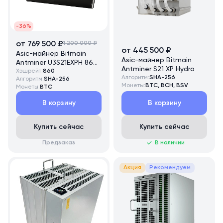
-36%
от 769 500 ₽
1 200 000 ₽
от 445 500 ₽
Asic-майнер Bitmain
Asic-майнер Bitmain
Antminer U3S21EXPH 860
Antminer S21 XP Hydro
TH/s
Хэшрейт:
860
Алгоритм:
SHA-256
Алгоритм:
SHA-256
Монеты:
BTC, BCH, BSV
Монеты:
BTC
В корзину
В корзину
Купить сейчас
Купить сейчас
Предзаказ
В наличии
Акция
Рекомендуем