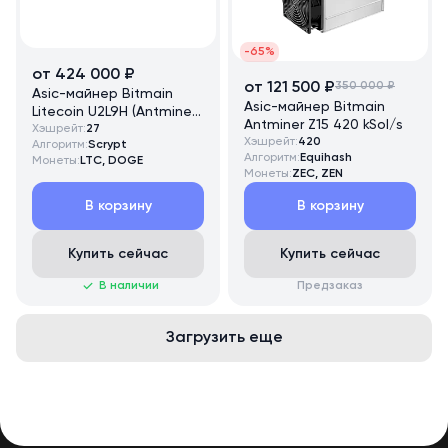
-65%
от 424 000 ₽
от 121 500 ₽
350 000 ₽
Asic-майнер Bitmain
Asic-майнер Bitmain
Litecoin U2L9H (Antminer
Antminer Z15 420 kSol/s
L9 HYD 2U) 27 GH/s
Хэшрейт:
27
Хэшрейт:
420
Алгоритм:
Scrypt
Алгоритм:
Equihash
Монеты:
LTC, DOGE
Монеты:
ZEC, ZEN
В корзину
В корзину
Купить сейчас
Купить сейчас
В наличии
Предзаказ
Загрузить еще