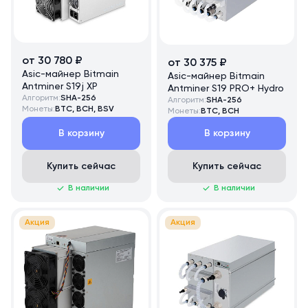
от 30 780 ₽
от 30 375 ₽
Asic-майнер Bitmain
Asic-майнер Bitmain
Antminer S19j XP
Antminer S19 PRO+ Hydro
Алгоритм:
SHA-256
Алгоритм:
SHA-256
Монеты:
BTC, BCH, BSV
Монеты:
BTC, BCH
В корзину
В корзину
Купить сейчас
Купить сейчас
В наличии
В наличии
Акция
Акция