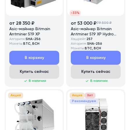
-33%
от 28 350 ₽
от 53 000 ₽
79 500 ₽
Asic-майнер Bitmain
Asic-майнер Bitmain
Antminer S19 XP
Antminer S19 XP Hydro
Алгоритм:
SHA-256
257 TH/s
Хэшрейт:
257
Монеты:
BTC, BCH
Алгоритм:
SHA-256
Монеты:
BTC, BCH
В корзину
В корзину
Купить сейчас
Купить сейчас
В наличии
В наличии
Акция
Акция
Хит
Рекомендуем