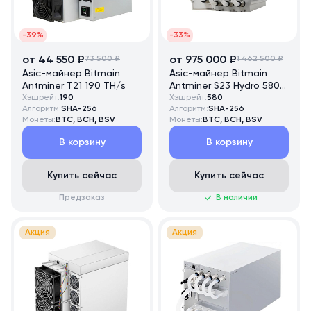
-39%
-33%
от 44 550 ₽
73 500 ₽
от 975 000 ₽
1 462 500 ₽
Asic-майнер Bitmain
Asic-майнер Bitmain
Antminer T21 190 TH/s
Antminer S23 Hydro 580
Хэшрейт:
190
TH/s
Хэшрейт:
580
Алгоритм:
SHA-256
Алгоритм:
SHA-256
Монеты:
BTC, BCH, BSV
Монеты:
BTC, BCH, BSV
В корзину
В корзину
Купить сейчас
Купить сейчас
Предзаказ
В наличии
Акция
Акция