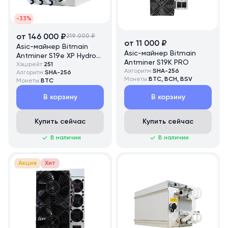
-33%
от 146 000 ₽
219 000 ₽
от 11 000 ₽
Asic-майнер Bitmain
Asic-майнер Bitmain
Antminer S19e XP Hydro
Antminer S19K PRO
251 TH/s
Хэшрейт:
251
Алгоритм:
SHA-256
Алгоритм:
SHA-256
Монеты:
BTC, BCH, BSV
Монеты:
BTC
В корзину
В корзину
Купить сейчас
Купить сейчас
В наличии
В наличии
Акция
Хит