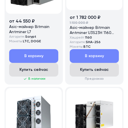
от 1 782 000 ₽
от 44 550 ₽
1 100 000 ₽
Asic-майнер Bitmain
Asic-майнер Bitmain
Antminer L7
Antminer U3S23H 1160
Алгоритм:
Scrypt
TH/s
Хэшрейт:
1160
Монеты:
LTC, DOGE
Алгоритм:
SHA-256
Монеты:
BTC
В корзину
В корзину
Купить сейчас
Купить сейчас
В наличии
Предзаказ