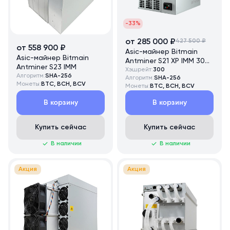
-33%
от 285 000 ₽
427 500 ₽
от 558 900 ₽
Asic-майнер Bitmain
Asic-майнер Bitmain
Antminer S21 XP IMM 300
Antminer S23 IMM
TH/s
Хэшрейт:
300
Алгоритм:
SHA-256
Алгоритм:
SHA-256
Монеты:
BTC, BCH, BCV
Монеты:
BTC, BCH, BCV
В корзину
В корзину
Купить сейчас
Купить сейчас
В наличии
В наличии
Акция
Акция