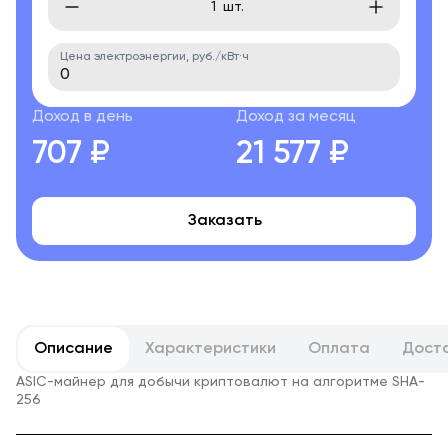
шт.
Цена электроэнергии, руб./кВт·ч
Доход в день
Доход за месяц
707 ₽
21 577 ₽
Заказать
Описание
Характеристики
Оплата
Дост
ASIC-майнер для добычи криптовалют на алгоритме SHA-
256