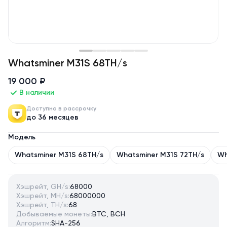
Whatsminer M31S 68TH/s
19 000 ₽
В наличии
Доступно в рассрочку
до 36 месяцев
Модель
Whatsminer M31S 68TH/s
Whatsminer M31S 72TH/s
Wh
Хэшрейт, GH/s:
68000
Хэшрейт, MH/s:
68000000
Хэшрейт, TH/s:
68
Добываемые монеты:
BTC, BCH
Алгоритм:
SHA-256