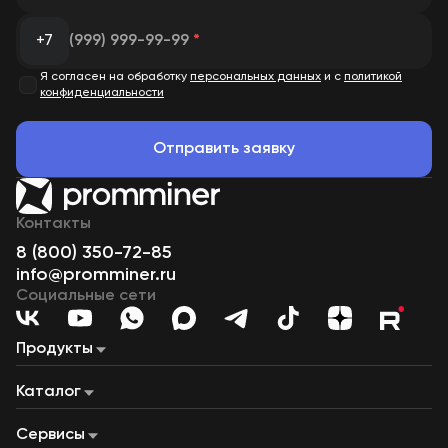
+7
(999) 999-99-99
*
Я согласен на обработку
персональных данных
и с
политикой
конфиденциальности
Отправить заявку
Контакты
8 (800) 350-72-85
info@promminer.ru
Социальные сети
Продукты
Майнинг «под ключ»
Майнинг на газе
Наши дата-центры
Каталог
Майнинг-пул
Купля-продажа ЦВ
Лизинг
ASIC-майнеры
Сервисный центр
Майнинг-фермы
Строительство дата-центров
Дата-центры на ГПУ
Сервисы
Производство контейнеров
Контейнеры для майнинга