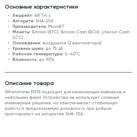
Основные характеристики
Хешрейт:
68 TH/s
Алгоритм:
SHA-256
Производитель:
MicroBT
Монеты:
Bitcoin (BTC), Bitcoin Cash (BCH), Litecoin Cash
(LCC)
Охлаждение:
воздушное (2 вентилятора)
Уровень шума:
до 75 дБ
Рабочая температура:
5–40°C
Влажность:
до 90%
Описание товара
Whatsminer M31S подходит для начинающих майнеров и
небольших ферм. Устройство не использует сложные
инженерные решения, но обеспечивает стабильную
работу и предсказуемую доходность при добыче
криптовалют на алгоритме SHA-256.
Благодаря сбалансированному соотношению хешрейта и
энергопотребления, модель остается актуальной для
входа в майнинг и работы в домашних и коммерческих