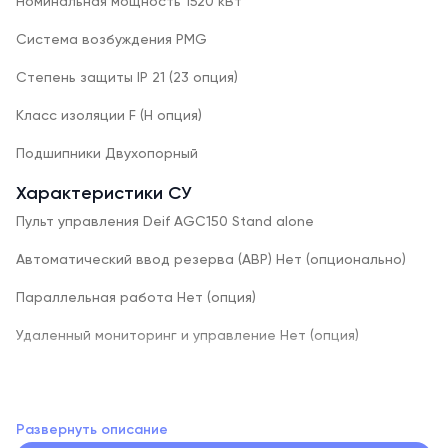
Номинальная мощность 1520 кВт
Система возбуждения PMG
Степень защиты IP 21 (23 опция)
Класс изоляции F (H опция)
Подшипники Двухопорный
Характеристики СУ
Пульт управления Deif AGC150 Stand alone
Автоматический ввод резерва (АВР) Нет (опционально)
Параллельная работа Нет (опция)
Удаленный мониторинг и управление Нет (опция)
Характеристики двигателя
Другое оборудование
Развернуть описание
Природный газ