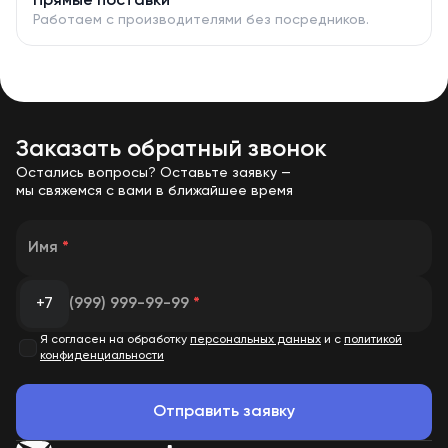
Прямые поставки
нагрузку до 1400 кВт (1750 кВА) в номинальном режиме.
Работаем с производителями без посредников.
Газопоршневая электрогенераторная установка Weichai
1400 кВт в контейнере на природном газе предназначена
для выработки трехфазного электрического тока
напряжением 400 В на промышленных объектах
Заказать обратный звонок
Производство - Китай
Официальный сервисный партнёр производителя
Остались вопросы? Оставьте заявку —
двигателей
мы свяжемся с вами в ближайшее время
Полный комплект эксплуатационной документации на
русском языке
Расширенная гарантия завода изготовителя
Имя
*
Техническое обслуживание, плановый ремонт и склад
запчастей.
+7
(999) 999-99-99
*
Я согласен на обработку
персональных данных
и с
политикой
конфиденциальности
Отправить заявку