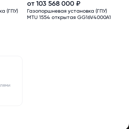
от 103 568 000 ₽
от 
а (ГПУ)
Газопоршневая установка (ГПУ)
Газо
MTU 1554 открытая GG16V4000A1
MTU 
елями