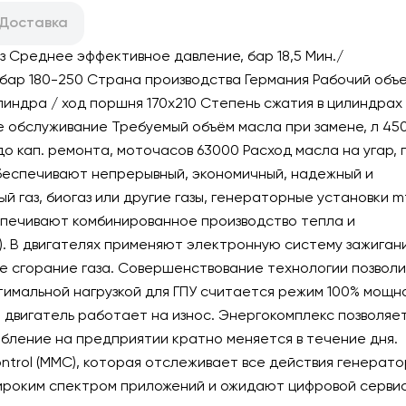
Доставка
 Среднее эффективное давление, бар 18,5 Мин./
за, бар 180-250 Страна производства Германия Рабочий объе
ндра / ход поршня 170x210 Степень сжатия в цилиндрах 
 обслуживание Требуемый объём масла при замене, л 45
о кап. ремонта, моточасов 63000 Расход масла на угар, г
обеспечивают непрерывный, экономичный, надежный и
й газ, биогаз или другие газы, генераторные установки m
спечивают комбинированное производство тепла и
). В двигателях применяют электронную систему зажигани
е сгорание газа. Совершенствование технологии позвол
 Оптимальной нагрузкой для ГПУ считается режим 100% мощн
- двигатель работает на износ. Энергокомплекс позволяе
ебление на предприятии кратно меняется в течение дня.
ntrol (MMC), которая отслеживает все действия генерат
широким спектром приложений и ожидают цифровой серви