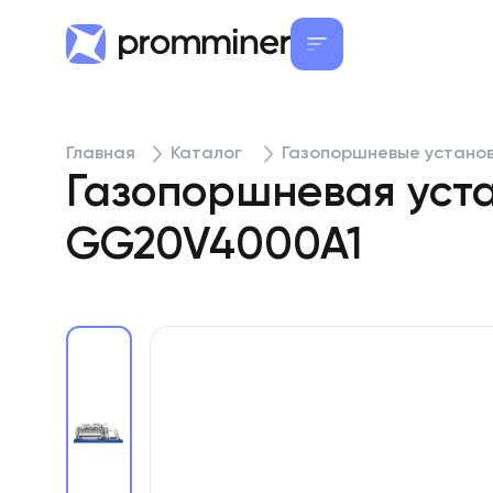
Главная
Каталог
Газопоршневые устано
Газопоршневая уста
GG20V4000A1