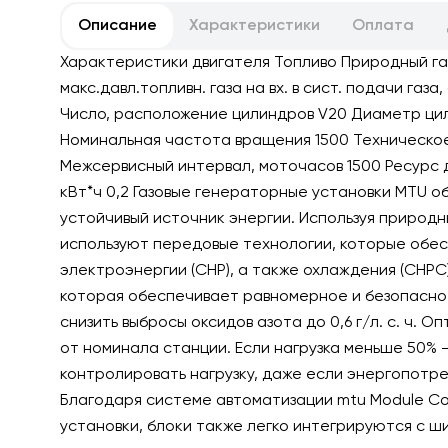
Описание
Характеристики
Оплата
Характеристики двигателя Топливо Природный газ
макс.давл.топливн. газа на вх. в сист. подачи га
Число, расположение цилиндров V20 Диаметр цили
Номинальная частота вращения 1500 Техническое
Межсервисный интервал, моточасов 1500 Ресурс д
кВт*ч 0,2 Газовые генераторные установки MTU 
устойчивый источник энергии. Используя природны
используют передовые технологии, которые обе
электроэнергии (CHP), а также охлаждения (CHPC
которая обеспечивает равномерное и безопасно
снизить выбросы оксидов азота до 0,6 г/л. с. ч.
от номинала станции. Если нагрузка меньше 50% 
контролировать нагрузку, даже если энергопотр
Благодаря системе автоматизации mtu Module Co
установки, блоки также легко интегрируются с 