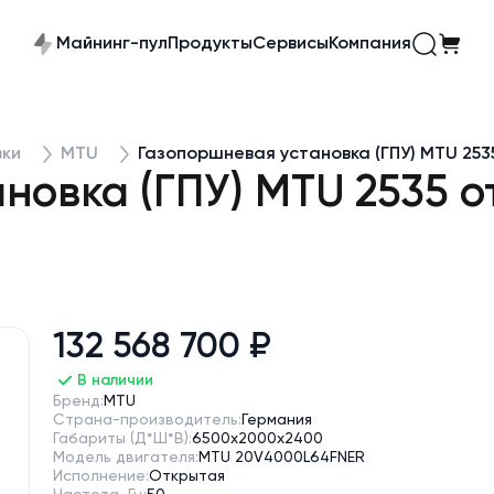
Майнинг-пул
Продукты
Сервисы
Компания
вки
MTU
Газопоршневая установка (ГПУ) MTU 25
новка (ГПУ) MTU 2535 
132 568 700 ₽
В наличии
Бренд:
MTU
Страна-производитель:
Германия
Габариты (Д*Ш*В):
6500x2000x2400
Модель двигателя:
MTU 20V4000L64FNER
Исполнение:
Открытая