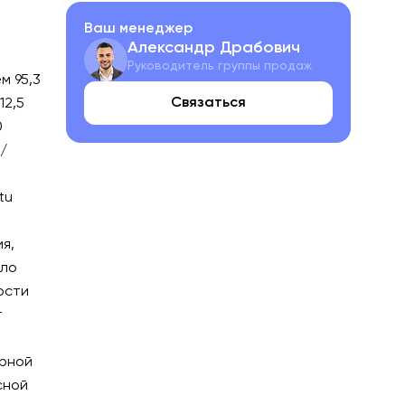
Ваш менеджер
Александр Драбович
Руководитель группы продаж
м 95,3
Связаться
12,5
0
/
tu
я,
ило
ости
т
орной
сной