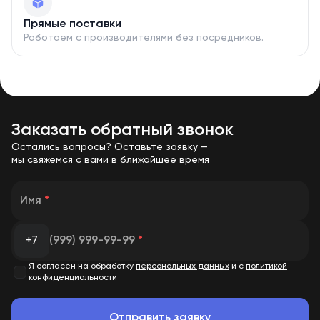
Погружная технология снижает энергопотребление
Прямые поставки
на 25% по сравнению с воздушным охлаждением,
Работаем с производителями без посредников.
перенаправляя сэкономленные ресурсы на
увеличение производительности.
• Удаленное управление Smart PDU.
О производителе
Заказать обратный звонок
Остались вопросы? Оставьте заявку —
мы свяжемся с вами в ближайшее время
Производитель этого контейнера для майнинга
криптовалют, мировой лидер в области майнинга,
компания Bitmain. Она славится передовыми
Имя
*
технологиями в области вычислительной техники и
надежностью своего оборудования.
+7
(999) 999-99-99
*
Я согласен на обработку
персональных данных
и с
политикой
конфиденциальности
Отправить заявку