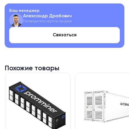
Разработанный компанией Bitmain, MD 5 объединяет
Ваш менеджер
иммерсионное охлаждение и модульную
Александр Драбович
архитектуру, обеспечивая бесперебойную работу
Руководитель группы продаж
даже при экстремальных нагрузках. Это решение для
Связаться
тех, кто нацелен на максимизацию
производительности без компромиссов в
надежности.
Характеристики контейнера Bitmain Antspace HD 5
Похожие товары
- Количество мест для ASIC: 160 шт. (поддержка асик-
майнеров Antminer с водным охлаждением);
- Габариты (Д×Ш×В): 12,19 × 2,44 × 2,59 м (стандартный
40-футовый контейнер);
- Общая мощность: 1000 кВт (с пиковой нагрузкой до 1
МВт);
- Система охлаждения: иммерсионная;