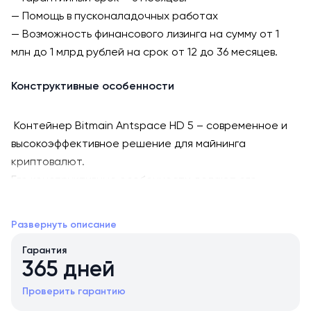
— Помощь в пусконаладочных работах
— Возможность финансового лизинга на сумму от 1
млн до 1 млрд рублей на срок от 12 до 36 месяцев.
Конструктивные особенности
Контейнер Bitmain Antspace HD 5 – современное и
высокоэффективное решение для майнинга
криптовалют.
Его конструктивные особенности делают его
идеальным выбором для организации майнингового
центра.
Развернуть описание
Antspace MD 5 — это высокотехнологичный
Гарантия
контейнер для промышленного майнинга, созданный
365 дней
для дата-центров, где критически важны
стабильность, мощность и интеллектуальное
Проверить гарантию
управление.