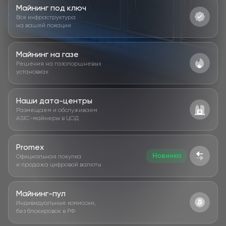
Майнинг под ключ
Вся инфраструктура
на вашей локации
Майнинг на газе
Решения на газопоршневых
установках
Наши дата-центры
Размещаем и обслуживаем
ASIC-майнеры в ЦОД
Promex
Новинка
Официальная покупка
и продажа цифровой валюты
Майнинг-пул
Индивидуальные комиссии,
без блокировок в РФ