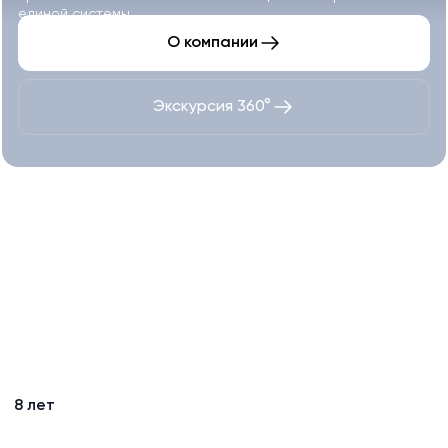
единой системы
О компании
Экскурсия 360°
Крупнейший поставщик
оборудования и оператор
промышленного майнинга
в России
c 2017 года
15+ млрд ₽
оборот проектов за 3 года
8 лет