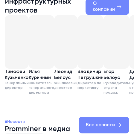
инфраструктурных
О
проектов
компании
Тимофей
Илья
Леонид
Владимир
Егор
Д
Кузьменко
Куринный
Белоус
Петрушкин
Белоус
Д
Генеральный
Заместитель
Финансовый
Директор по
Руководитель
Ру
директор
генерального
директор
маркетингу
отдела
от
директора
продаж
пр
Новости
Все новости
Promminer в медиа