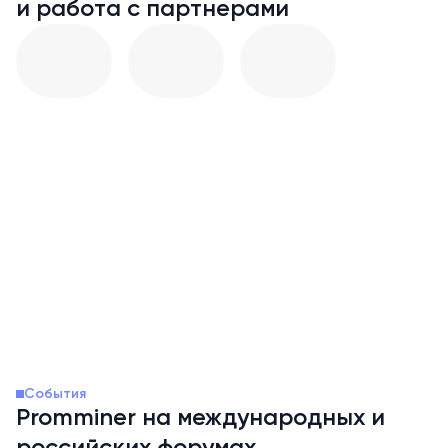
и работа с партнерами
Шахматный клуб
им. Сергея Карякина
Единая Р
Заседание
События
Promminer на международных и