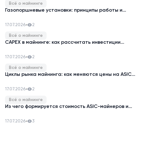
Всё о майнинге
Газопоршневые установки: принципы работы и
экономическая эффективность
17.07.2026
2
Всё о майнинге
CAPEX в майнинге: как рассчитать инвестиции
перед запуском проекта
17.07.2026
2
Всё о майнинге
Циклы рынка майнинга: как меняются цены на ASIC
до и после халвинга
17.07.2026
2
Всё о майнинге
Из чего формируется стоимость ASIC-майнеров и
когда выгоднее их закупать
17.07.2026
3