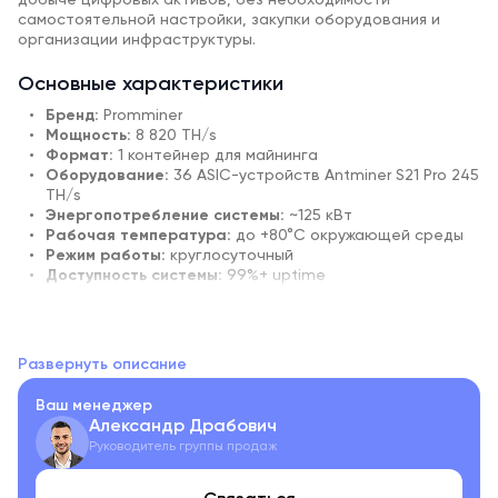
добыче цифровых активов, без необходимости
самостоятельной настройки, закупки оборудования и
организации инфраструктуры.
Основные характеристики
Бренд:
Promminer
Мощность:
8 820 TH/s
Формат:
1 контейнер для майнинга
Оборудование:
36 ASIC-устройств Antminer S21 Pro 245
TH/s
Энергопотребление системы:
~125 кВт
Рабочая температура:
до +80°C окружающей среды
Режим работы:
круглосуточный
Доступность системы:
99%+ uptime
Масштабируемость:
добавление модулей без
остановки работы
Уровень автоматизации:
удалённый мониторинг и
управление
Развернуть описание
Ваш менеджер
Комплектация
Александр Драбович
Майнинг-ферма PM Start — это полностью собранная и
Руководитель группы продаж
готовая к запуску ферма для добычи цифровых активов.