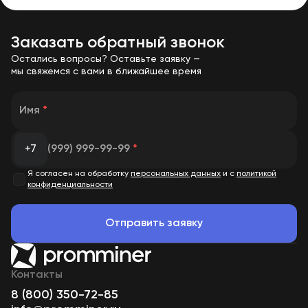
Размещение возможно на промышленных и частных
площадках, а также на готовой инфраструктуре
Заказать обратный звонок
Promminer.
Остались вопросы? Оставьте заявку —
мы свяжемся с вами в ближайшее время
Обслуживание и сопровождение
После запуска обеспечивается техническое
обслуживание, круглосуточный мониторинг и контроль
Имя
*
работы оборудования.
Все ключевые параметры отслеживаются в режиме
+7
(999) 999-99-99
*
реального времени, при необходимости выполняется
удаленная диагностика и настройка.
Я согласен на обработку
персональных данных
и с
политикой
конфиденциальности
В случае неисправностей оборудование оперативно
передаётся в собственный сервисный центр Promminer,
что позволяет быстро восстанавливать его
Отправить заявку
работоспособность.
Майнинг-ферма работает под постоянным
сопровождением инженерной команды Promminer.
Контакты
8 (800) 350-72-85
Юридическое сопровождение