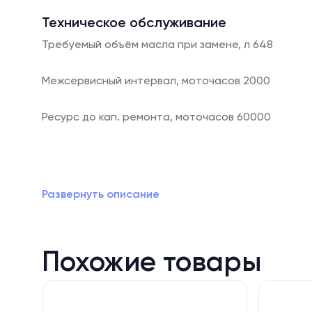
Техническое обслуживание
Требуемый объём масла при замене, л 648
Межсервисный интервал, моточасов 2000
Ресурс до кап. ремонта, моточасов 60000
Расход масла на угар, г/кВт*ч 0,2
В условиях растущих затрат на электроэнергию 
Развернуть описание
генерация на ГПУ Jenbacher 2678 кВт будет отл
Похожие товары