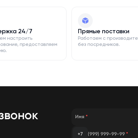
ержка 24/7
Прямые поставки
ем настроить
Работаем с производит
ование, предоставляем
без посредников.
ию.
звонок
Имя
*
+7
(999) 999-99-99
*