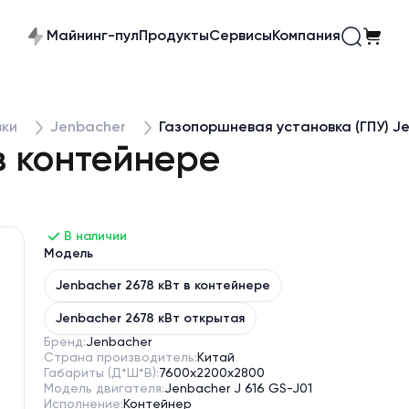
Майнинг-пул
Продукты
Сервисы
Компания
вки
Jenbacher
Газопоршневая установка (ГПУ) Je
в контейнере
В наличии
Модель
Jenbacher 2678 кВт в контейнере
Jenbacher 2678 кВт открытая
Бренд:
Jenbacher
Страна производитель:
Китай
Габариты (Д*Ш*В):
7600x2200x2800
Модель двигателя:
Jenbacher J 616 GS-J01
Исполнение:
Контейнер