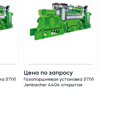
Цена по запросу
Цен
а (ГПУ)
Газопоршневая установка (ГПУ)
Газо
Jenbacher 4404 открытая
Jenb
(6.3В