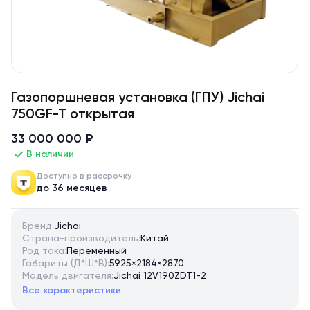
Газопоршневая установка (ГПУ) Jichai
750GF-T открытая
33 000 000 ₽
В наличии
Доступно в рассрочку
до 36 месяцев
Бренд:
Jichai
Страна-производитель:
Китай
Род тока:
Переменный
Габариты (Д*Ш*В):
5925×2184×2870
Модель двигателя:
Jichai 12V190ZDT1-2
Все характеристики