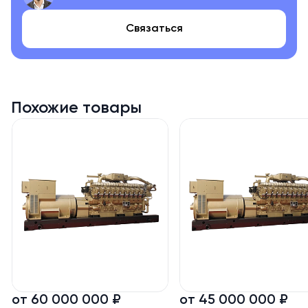
- 100% собственная разработка, независимые права
Связаться
интеллектуальной собственности;
- Международная технология управления
(интеллектуальная система управления двигателем EGS);
- Высококачественная система управления соотношением
Похожие товары
воздуха и топлива (автоматический регулятор топливного
коэффициента TECJET);
- Система впуска с увеличенным потоком и высоким
давлением может адаптироваться к широкому диапазону
изменений концентрации газа;
- Технология управления впуска низкого давления и
дожига газов (подходит для газа низкого давления,
снижает выбросы);
- Усовершенствованный модуль управления генераторной
установкой (автоматическая синхронизация IG-NT и
автоматическое распределение нагрузки);
от 60 000 000 ₽
от 45 000 000 ₽
- Увеличенный межсервисный интервал работы(время