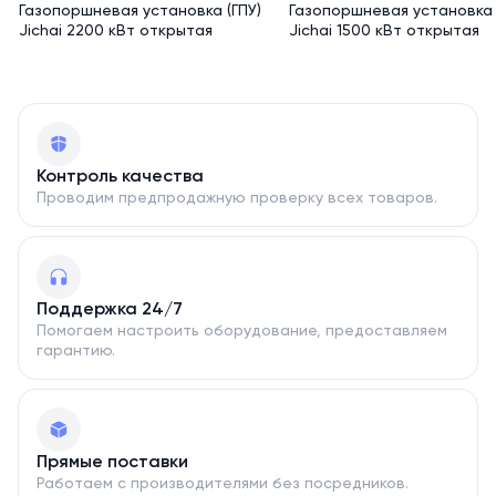
Газопоршневая установка (ГПУ)
Газопоршневая установка 
работы без обслуживания увеличен до 2500 моточасов);
Jichai 2200 кВт открытая
Jichai 1500 кВт открытая
- Технология цифрового мониторинга (удаленный
мониторинг параметров двигателя и генераторной
установки);
- Возможность выработки электрической, тепловой
энергий, а так же холода (тригенерация).
Контроль качества
Проводим предпродажную проверку всех товаров.
Поддержка 24/7
Помогаем настроить оборудование, предоставляем
гарантию.
Прямые поставки
Работаем с производителями без посредников.