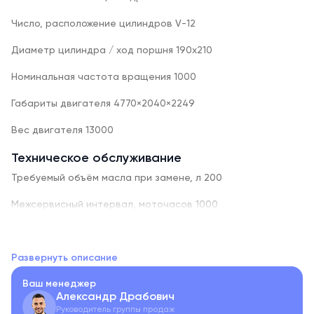
Число, расположение цилиндров V-12
Диаметр цилиндра / ход поршня 190х210
Номинальная частота вращения 1000
Габариты двигателя 4770×2040×2249
Вес двигателя 13000
Техническое обслуживание
Требуемый объём масла при замене, л 200
Межсервисный интервал, моточасов 1000
Ресурс до кап. ремонта, моточасов 36000
Расход масла на угар, г/кВт*ч 0,6
Развернуть описание
Ваш менеджер
Серия 2000 (450кВт-640кВт)
Александр Драбович
Руководитель группы продаж
Особенности продукта: