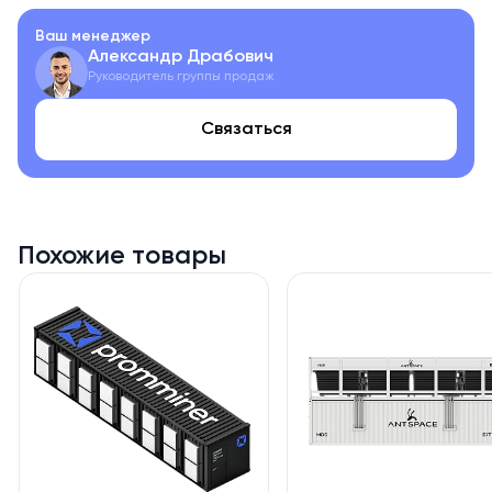
оборудования.
Ваш менеджер
Для максимального уровня безопасности мы предлагаем
Александр Драбович
опцию скрытой обрешетки, которая дополнительно
Руководитель группы продаж
защитит контейнер от несанкционированного доступа.
Связаться
Контейнер обшит прочным металлическим профилем, что
делает почти невозможным нанесение каких-либо
повреждений извне. Для обеспечения эффективной
изоляции и защиты от внешних факторов, мы
предусмотрели утеплитель и пароизоляцию на крыше
контейнера.
Похожие товары
Электрическая часть
Электропроводка в контейнерах выполнена по всем
нормам безопасности. Она реализована с помощью
медного кабеля, по ГОСТ не поддерживающим горение.
Каждый участок цепи надежно защищен благодаря
автоматическим выключателям, а распределение
электропитания по стеллажам реализовано по типу
скрытой проводки.