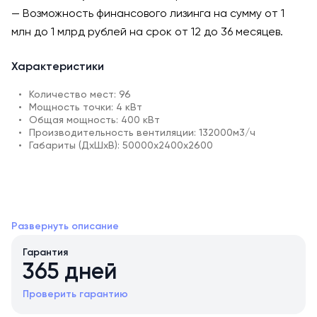
— Возможность финансового лизинга на сумму от 1
млн до 1 млрд рублей на срок от 12 до 36 месяцев.
Характеристики
Количество мест: 96
Мощность точки: 4 кВт
Общая мощность: 400 кВт
Производительность вентиляции: 132000м3/ч
Габариты (ДхШхВ): 50000х2400х2600
Конструктивные особенности
Развернуть описание
Контейнер с инновационной модульной конструкцией,
которая позволяет создать его в размере, идеально
Гарантия
соответствующем вашим потребностям. На этапе
365 дней
производства мы акцентируем внимание на деталях:
разделение горячего и холодного коридоров,
Проверить гарантию
тщательное размещение опор для вентиляционных
систем и надежные точки крепления для будущего