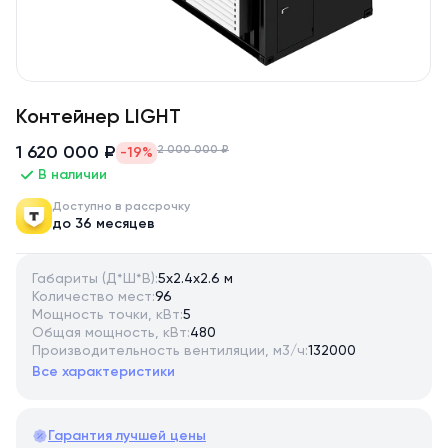
Контейнер LIGHT
1 620 000 ₽
2 000 000 ₽
-19%
В наличии
Доступно в рассрочку
до 36 месяцев
Габариты (Д*Ш*В):
5х2.4х2.6 м
Количество мест:
96
Мощность точки, кВт:
5
Общая мощность, кВт:
480
Производительность вентиляции, м3/ч:
132000
Все характеристики
Гарантия лучшей цены