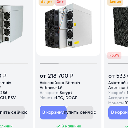
Акция
Хит
Акция
-33%
0 ₽
от 218 700 ₽
от 533
itmain
Asic-майнер Bitmain
Asic-майн
P
Antminer L9
Antminer 
-256
Алгоритм:
Scrypt
Хэшрейт:
BCH, BSV
Монеты:
LTC, DOGE
Алгоритм:
Монеты:
B
упить сейчас
В корзину
Купить сейчас
В корзи
аличии
В наличии