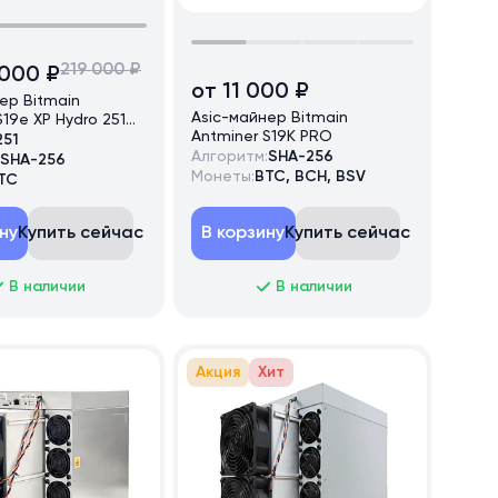
219 000 ₽
 000 ₽
от 11 000 ₽
ер Bitmain
Asic-майнер Bitmain
S19e XP Hydro 251
Antminer S19K PRO
251
Алгоритм:
SHA-256
SHA-256
Монеты:
BTC, BCH, BSV
TC
ну
Купить сейчас
В корзину
Купить сейчас
В наличии
В наличии
Акция
Хит