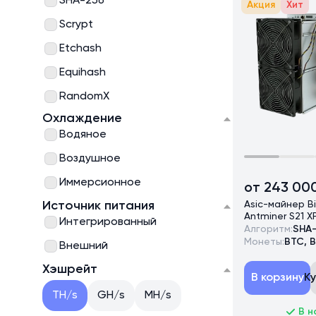
SHA-256
Акция
Хит
Scrypt
Etchash
Equihash
RandomX
Охлаждение
Ethash
Водяное
kHeavyHash
Воздушное
Иммерсионное
от 243 00
Источник питания
Asic-майнер B
Antminer S21 X
Интегрированный
Алгоритм:
SHA
Монеты:
BTC, 
Внешний
Хэшрейт
В корзину
К
TH/s
GH/s
MH/s
В н