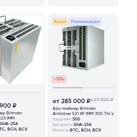
Акция
Рекомендуем
-33%
427 500 ₽
от 285 000 ₽
 900 ₽
Asic-майнер Bitmain
ер Bitmain
Antminer S21 XP IMM 300 TH/s
S23 IMM
Хэшрейт:
300
SHA-256
Алгоритм:
SHA-256
TC, BCH, BCV
Монеты:
BTC, BCH, BCV