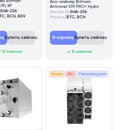
ер Bitmain
Asic-майнер Bitmain
19j XP
Antminer S19 PRO+ Hydro
SHA-256
Алгоритм:
SHA-256
TC, BCH, BSV
Монеты:
BTC, BCH
ну
Купить сейчас
В корзину
Купить сейчас
В наличии
В наличии
Акция
Хит
Рекомендуем