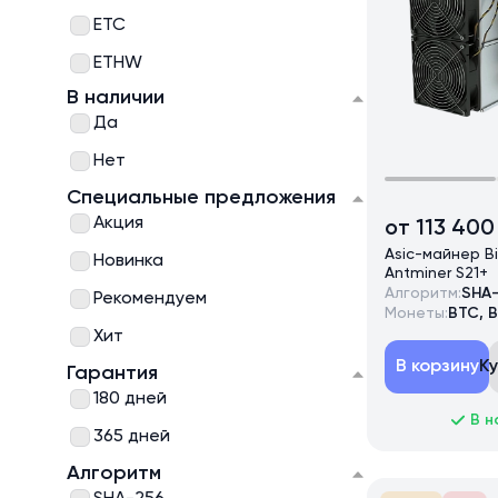
ETC
ETHW
В наличии
BCH
Да
BSV
Нет
BCV
Специальные предложения
ZEC
Акция
от 113 400
ZEN
Asic-майнер B
Новинка
Antminer S21+
XMR
Алгоритм:
SHA
Рекомендуем
Монеты:
BTC, 
KASPA
Хит
В корзину
К
Гарантия
180 дней
В н
365 дней
Алгоритм