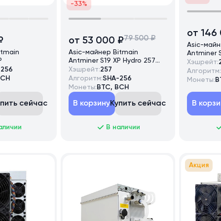
-33%
от 146
79 500 ₽
₽
от 53 000 ₽
Asic-майн
itmain
Asic-майнер Bitmain
Antminer 
P
Antminer S19 XP Hydro 257
TH/s
Хэшрейт:
TH/s
-256
Хэшрейт:
257
Алгоритм:
BCH
Алгоритм:
SHA-256
Монеты:
B
Монеты:
BTC, BCH
упить сейчас
В корзину
Купить сейчас
В корзи
аличии
В наличии
Акция