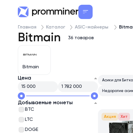
Главная
Каталог
ASIC-майнеры
Bitma
Bitmain
36 товаров
Bitmain
Цена
Асики для Битк
Недорогие аси
Добываемые монеты
BTC
Акция
Хит
LTC
DOGE