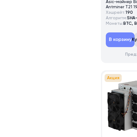
Asic-майнер B
Antminer T21 1
Хэшрейт:
190
Алгоритм:
SHA
Монеты:
BTC, 
В корзину
К
Пред
Акция