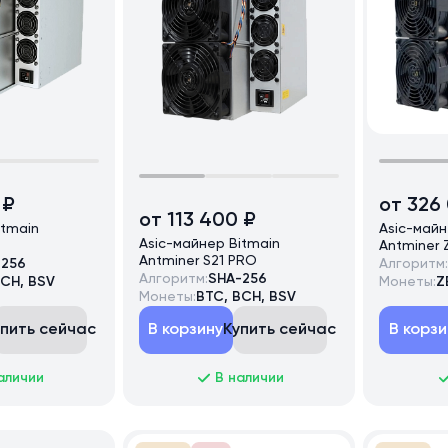
 ₽
от 326
от 113 400 ₽
itmain
Asic-майн
Asic-майнер Bitmain
Antminer Z
Antminer S21 PRO
-256
Алгоритм:
Алгоритм:
SHA-256
BCH, BSV
Монеты:
Z
Монеты:
BTC, BCH, BSV
упить сейчас
В корзину
Купить сейчас
В корзи
аличии
В наличии