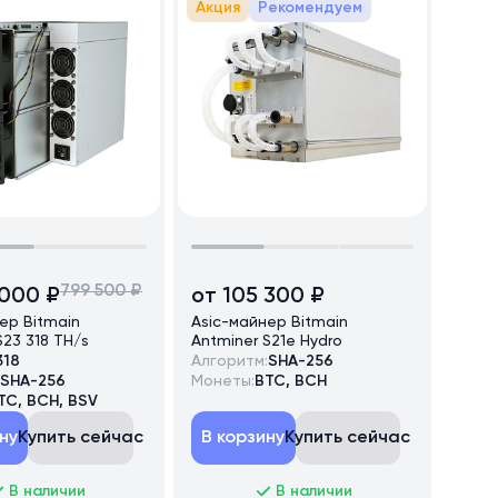
Акция
Рекомендуем
799 500 ₽
 000 ₽
от 105 300 ₽
ер Bitmain
Asic-майнер Bitmain
S23 318 TH/s
Antminer S21e Hydro
318
Алгоритм:
SHA-256
SHA-256
Монеты:
BTC, BCH
TC, BCH, BSV
ну
Купить сейчас
В корзину
Купить сейчас
В наличии
В наличии