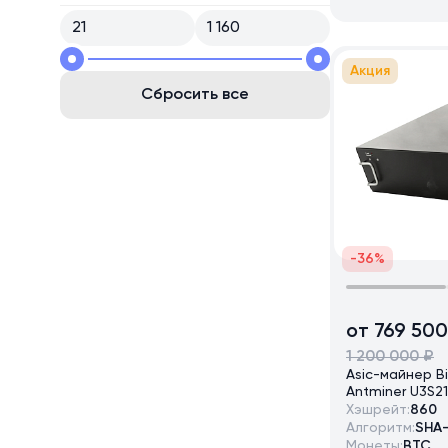
Акция
Сбросить все
-36%
от 769 500
1 200 000 ₽
Asic-майнер B
Antminer U3S2
Хэшрейт:
860
Алгоритм:
SHA
Монеты:
BTC