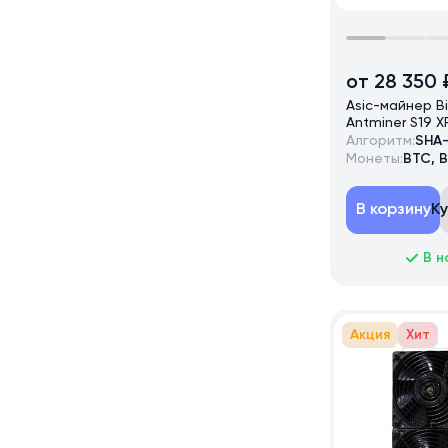
от 28 350 
Asic-майнер B
Antminer S19 X
Алгоритм:
SHA
Монеты:
BTC, 
В корзину
К
В н
Акция
Хит