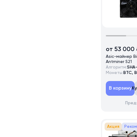
от 53 000 
Asic-майнер B
Antminer S21
Алгоритм:
SHA
Монеты:
BTC, 
В корзину
К
Пред
Акция
Реко