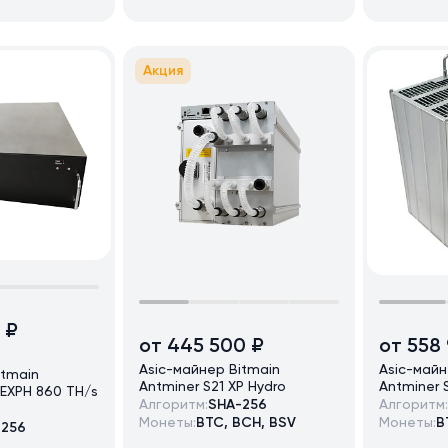
Акция
 ₽
от 445 500 ₽
от 558
Asic-майнер Bitmain
Asic-майн
itmain
Antminer S21 XP Hydro
Antminer 
1EXPH 860 TH/s
Алгоритм:
SHA-256
Алгоритм:
Монеты:
BTC, BCH, BSV
Монеты:
B
-256