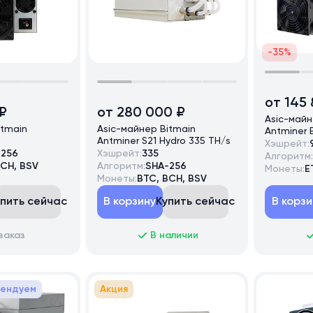
-35%
от 145
₽
от 280 000 ₽
Asic-майн
itmain
Asic-майнер Bitmain
Antminer 
Antminer S21 Hydro 335 TH/s
Хэшрейт:
-256
Хэшрейт:
335
Алгоритм:
BCH, BSV
Алгоритм:
SHA-256
Монеты:
E
Монеты:
BTC, BCH, BSV
упить сейчас
В корзину
Купить сейчас
В корзи
заказ
В наличии
мендуем
Акция