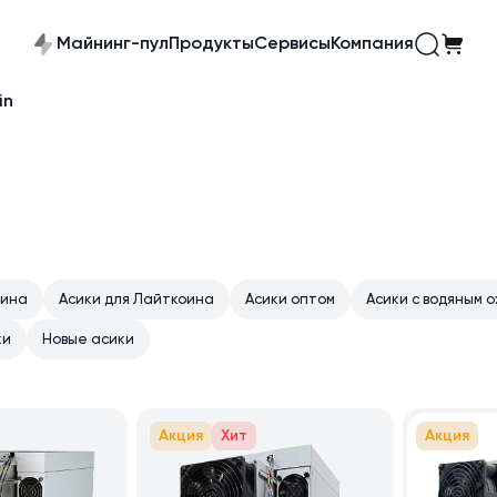
Майнинг-пул
Продукты
Сервисы
Компания
in
оина
Асики для Лайткоина
Асики оптом
Асики с водяным 
ки
Новые асики
Акция
Хит
Акция