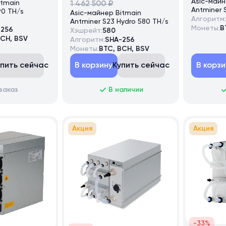
Asic-майн
itmain
1 462 500 ₽
Antminer S
90 TH/s
Asic-майнер Bitmain
Алгоритм:
Antminer S23 Hydro 580 TH/s
Монеты:
B
-256
Хэшрейт:
580
BCH, BSV
Алгоритм:
SHA-256
Монеты:
BTC, BCH, BSV
упить сейчас
В корзину
Купить сейчас
В корзи
заказ
В наличии
Акция
Акция
-33%