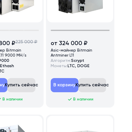
225 000 ₽
 800 ₽
от 324 000 ₽
ер Bitmain
Asic-майнер Bitmain
E11 9000 MH/s
Antminer L11
9000
Алгоритм:
Scrypt
Ethash
Монеты:
LTC, DOGE
TC
ну
Купить сейчас
В корзину
Купить сейчас
В наличии
В наличии