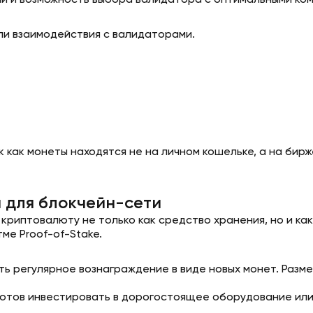
ий и возможность выбора валидатора с оптимальными ком
ли взаимодействия с валидаторами.
 как монеты находятся не на личном кошельке, а на бирж
и для блокчейн-сети
 криптовалюту не только как средство хранения, но и к
ме Proof-of-Stake.
ь регулярное вознаграждение в виде новых монет. Размер
 готов инвестировать в дорогостоящее оборудование ил