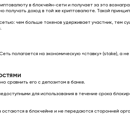
риптовалюту в блокчейн-сети и получает за это вознагр
о получать доход в той же криптовалюте. Такой принцип 
етью: чем больше токенов удерживает участник, тем су
.
Сеть полагается на экономическую «ставку» (stake), а н
остями
но сравнить его с депозитом в банке.
едоступными для использования в течение срока блокир
а остаются в блокчейне и не передаются сторонней орга