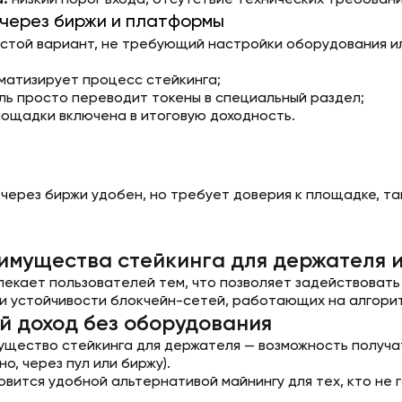
:
низкий порог входа, отсутствие технических требован
 через биржи и платформы
стой вариант, не требующий настройки оборудования и
матизирует процесс стейкинга;
ль просто переводит токены в специальный раздел;
лощадки включена в итоговую доходность.
через биржи удобен, но требует доверия к площадке, так
имущества стейкинга для держателя 
лекает пользователей тем, что позволяет задействовать
и устойчивости блокчейн-сетей, работающих на алгорит
й доход без оборудования
ущество стейкинга для держателя — возможность получат
о, через пул или биржу).
овится удобной альтернативой майнингу для тех, кто не