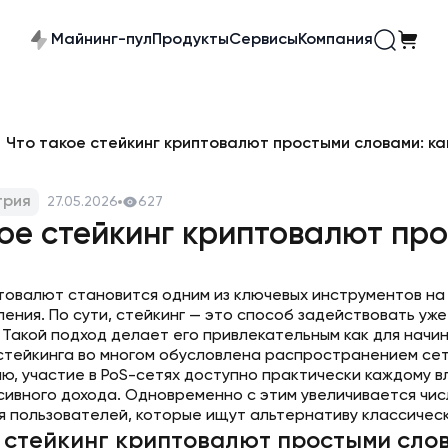
Майнинг-пул
Продукты
Сервисы
Компания
Что такое стейкинг криптовалют простыми словами: ка
трия
27.05.2026
627
ое стейкинг криптовалют про
товалют становится одним из ключевых инструментов на 
ения. По сути, стейкинг — это способ задействовать у
 Такой подход делает его привлекательным как для начи
стейкинга во многом обусловлена распространением сете
ю, участие в PoS-сетях доступно практически каждому в
сивного дохода. Одновременно с этим увеличивается чис
я пользователей, которые ищут альтернативу классическ
е стейкинг криптовалют простыми сло