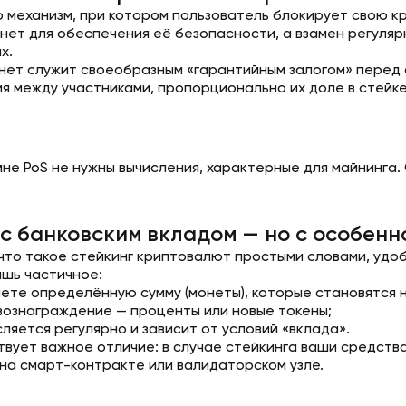
о механизм, при котором пользователь блокирует свою к
нет для обеспечения её безопасности, а взамен регулярн
х.
нет служит своеобразным «гарантийным залогом» перед с
я между участниками, пропорционально их доле в стейке
не PoS не нужны вычисления, характерные для майнинга. 
с банковским вкладом — но с особенн
 что такое стейкинг криптовалют простыми словами, удоб
ишь частичное:
ете определённую сумму (монеты), которые становятся н
вознаграждение — проценты или новые токены;
ляется регулярно и зависит от условий «вклада».
вует важное отличие: в случае стейкинга ваши средств
на смарт-контракте или валидаторском узле.