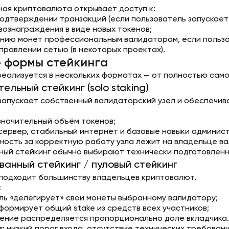
ая криптовалюта открывает доступ к:
подтверждении транзакций (если пользователь запускает
вознаграждения в виде новых токенов;
нию монет профессиональным валидаторам, если пользов
правлении сетью (в некоторых проектах).
 формы стейкинга
реализуется в нескольких форматах — от полностью сам
тельный стейкинг (solo staking)
запускает собственный валидаторский узел и обеспечива
значительный объём токенов;
сервер, стабильный интернет и базовые навыки админис
ность за корректную работу узла лежит на владельце в
ый стейкинг обычно выбирают технически подготовленн
ванный стейкинг / пуловый стейкинг
подходит большинству владельцев криптовалют.
:
ль «делегирует» свои монеты выбранному валидатору;
формирует общий stake из средств всех участников;
ение распределяется пропорционально доле вкладчика.