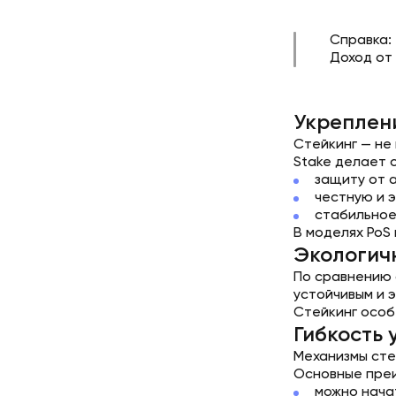
Справка:
Доход от
Укреплени
Стейкинг — не
Stake делает 
защиту от 
честную и 
стабильное
В моделях PoS
Экологичн
По сравнению 
устойчивым и 
Стейкинг особ
Гибкость 
Механизмы сте
Основные преи
можно нача