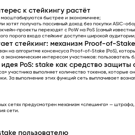
терес к стейкингу растёт
S масштабируются быстрее и экономичнее;
ли хотят получать пассивный доход без покупки ASIC-обо
кчейн-проекты переходят с PoW на PoS (самый известный
кого порога входа стейкинг доступен широкой аудитории
ает стейкинг: механизм Proof-of-Stak
ван на алгоритме консенсуса Proof-of-Stake (PoS), кот
е, а экономическим интересом участников: пользователь
идея PoS: stake как средство защиты 
еса» участника выполняет количество токенов, которые 
ки. За выполнение этих функций сеть выплачивает возна
рых сетях предусмотрен механизм «слешинга» — штрафа,
ия сети.
stake пользователю