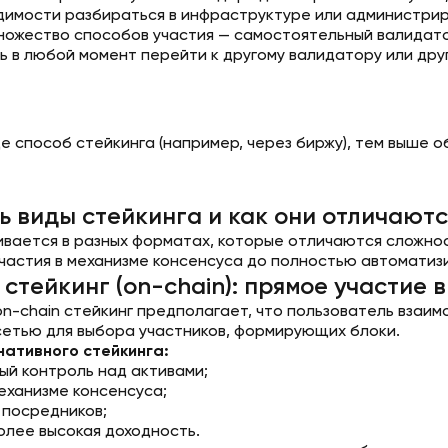
димости разбираться в инфраструктуре или администрир
ножество способов участия — самостоятельный валидатор
 в любой момент перейти к другому валидатору или друг
е способ стейкинга (например, через биржу), тем выше 
ь виды стейкинга и как они отличаютс
ивается в разных форматах, которые отличаются сложно
участия в механизме консенсуса до полностью автоматиз
стейкинг (on-chain): прямое участие в
on-chain стейкинг предполагает, что пользователь взаи
сетью для выбора участников, формирующих блоки.
ативного стейкинга:
ый контроль над активами;
еханизме консенсуса;
 посредников;
олее высокая доходность.