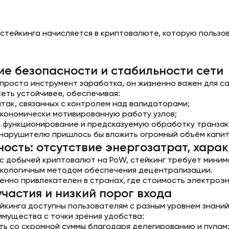
 стейкинга начисляется в криптовалюте, которую пользов
е безопасности и стабильности сети
 просто инструмент заработка, он жизненно важен для са
сеть устойчивее, обеспечивая:
атак, связанных с контролем над валидаторами;
экономически мотивированную работу узлов;
 функционирование и предсказуемую обработку транзак
 нарушителю пришлось бы вложить огромный объём капита
ость: отсутствие энергозатрат, хара
с добычей криптовалют на PoW, стейкинг требует миним
экологичным методом обеспечения децентрализации.
енно привлекателен в странах, где стоимость электроэн
участия и низкий порог входа
йкинга доступны пользователям с разным уровнем знаний
мущества с точки зрения удобства:
ть со скромной суммы благодаря делегированию и пулам