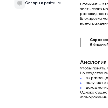
Обзоры и рейтинги
Стейкинг — эт
часть своих мо
разновидностя
Блокировка мо
вознаграждени
Справка:
В блокчей
Аналогия 
Чтобы понять,
Но сходство л
вы размеща
получаете 
доход начис
Однако сущест
«заморожены» 