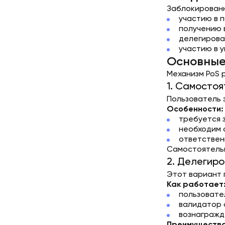
Заблокированн
участию в 
получению 
делегирова
участию в у
Основные
Механизм PoS 
1. Самостоя
Пользователь 
Особенности:
требуется 
необходим 
ответствен
Самостоятельн
2. Делегиро
Этот вариант 
Как работает
пользовате
валидатор 
вознагражд