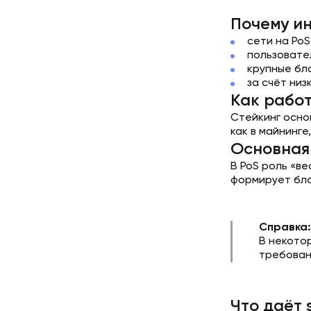
Почему ин
сети на Po
пользовате
крупные бло
за счёт низ
Как работ
Стейкинг осно
как в майнинг
Основная 
В PoS роль «в
формирует бло
Справка:
В некото
требован
Что даёт 