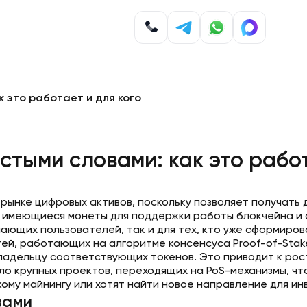
к это работает и для кого
стыми словами: как это работ
рынке цифровых активов, поскольку позволяет получать 
же имеющиеся монеты для поддержки работы блокчейна и 
нающих пользователей, так и для тех, кто уже сформиро
й, работающих на алгоритме консенсуса Proof-of-Stake 
ладельцу соответствующих токенов. Это приводит к рост
ло крупных проектов, переходящих на PoS-механизмы, ч
ому майнингу или хотят найти новое направление для ин
вами