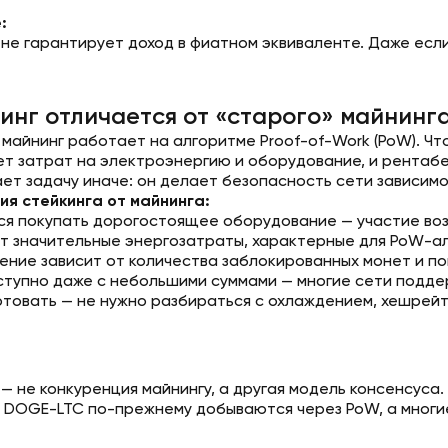
:
 не гарантирует доход в фиатном эквиваленте. Даже если
инг отличается от «старого» майнинг
майнинг работает на алгоритме Proof-of-Work (PoW). 
т затрат на электроэнергию и оборудование, и рентабел
ет задачу иначе: он делает безопасность сети зависимо
ия стейкинга от майнинга:
ся покупать дорогостоящее оборудование — участие воз
т значительные энергозатраты, характерные для PoW-а
ение зависит от количества заблокированных монет и по
ступно даже с небольшими суммами — многие сети подде
товать — не нужно разбираться с охлаждением, хешрейт
— не конкуренция майнингу, а другая модель консенсуса.
и DOGE-LTC по-прежнему добываются через PoW, а многие 