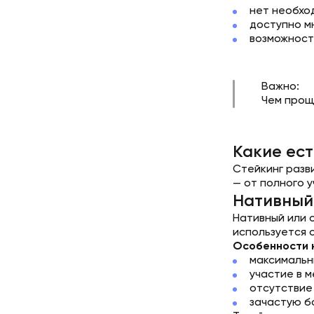
нет необхо
доступно м
возможность
Важно:
Чем прощ
Какие ест
Стейкинг разв
— от полного 
Нативный 
Нативный или 
используется 
Особенности н
максимальн
участие в м
отсутствие
зачастую б