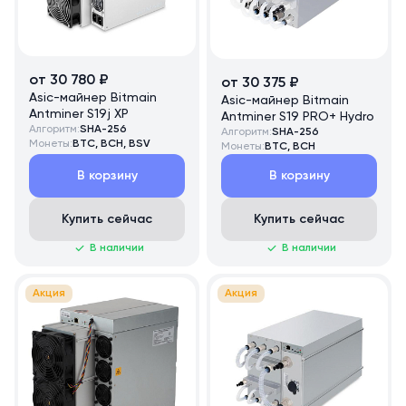
от 30 780 ₽
от 30 375 ₽
Asic-майнер Bitmain
Asic-майнер Bitmain
Antminer S19j XP
Antminer S19 PRO+ Hydro
Алгоритм:
SHA-256
Алгоритм:
SHA-256
Монеты:
BTC, BCH, BSV
Монеты:
BTC, BCH
В корзину
В корзину
Купить сейчас
Купить сейчас
В наличии
В наличии
Акция
Акция