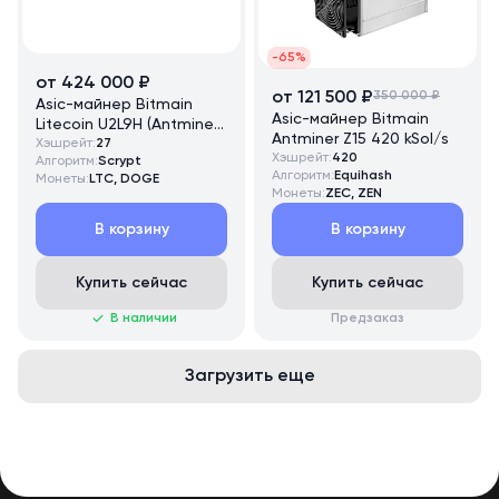
-65%
от 424 000 ₽
от 121 500 ₽
350 000 ₽
Asic-майнер Bitmain
Asic-майнер Bitmain
Litecoin U2L9H (Antminer
Antminer Z15 420 kSol/s
L9 HYD 2U) 27 GH/s
Хэшрейт:
27
Хэшрейт:
420
Алгоритм:
Scrypt
Алгоритм:
Equihash
Монеты:
LTC, DOGE
Монеты:
ZEC, ZEN
В корзину
В корзину
Купить сейчас
Купить сейчас
В наличии
Предзаказ
Загрузить еще