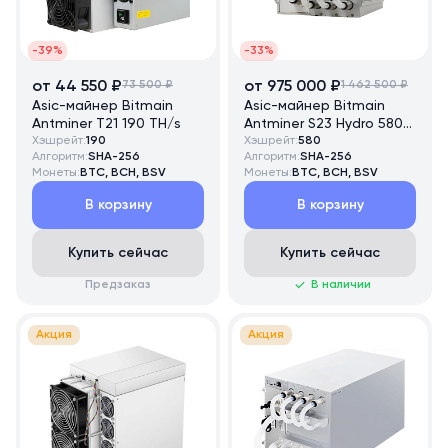
-39%
-33%
от 44 550 ₽
73 500 ₽
от 975 000 ₽
1 462 500 ₽
Asic-майнер Bitmain
Asic-майнер Bitmain
Antminer T21 190 TH/s
Antminer S23 Hydro 580
Хэшрейт:
190
TH/s
Хэшрейт:
580
Алгоритм:
SHA-256
Алгоритм:
SHA-256
Монеты:
BTC, BCH, BSV
Монеты:
BTC, BCH, BSV
В корзину
В корзину
Купить сейчас
Купить сейчас
Предзаказ
В наличии
Акция
Акция