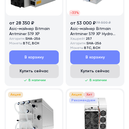
-33%
от 28 350 ₽
от 53 000 ₽
79 500 ₽
Asic-майнер Bitmain
Asic-майнер Bitmain
Antminer S19 XP
Antminer S19 XP Hydro
Алгоритм:
SHA-256
257 TH/s
Хэшрейт:
257
Монеты:
BTC, BCH
Алгоритм:
SHA-256
Монеты:
BTC, BCH
В корзину
В корзину
Купить сейчас
Купить сейчас
В наличии
В наличии
Акция
Акция
Хит
Рекомендуем