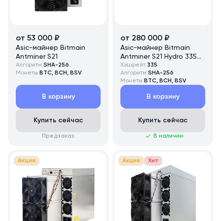
от 53 000 ₽
от 280 000 ₽
Asic-майнер Bitmain
Asic-майнер Bitmain
Antminer S21
Antminer S21 Hydro 335
Алгоритм:
SHA-256
TH/s
Хэшрейт:
335
Монеты:
BTC, BCH, BSV
Алгоритм:
SHA-256
Монеты:
BTC, BCH, BSV
В корзину
В корзину
Купить сейчас
Купить сейчас
Предзаказ
В наличии
Акция
Акция
Хит