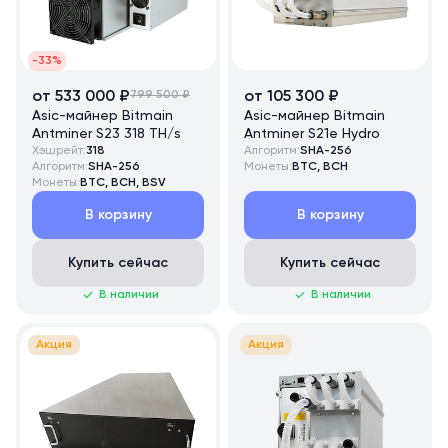
-33%
от 533 000 ₽
799 500 ₽
от 105 300 ₽
Asic-майнер Bitmain
Asic-майнер Bitmain
Antminer S23 318 TH/s
Antminer S21e Hydro
Хэшрейт:
318
Алгоритм:
SHA-256
Алгоритм:
SHA-256
Монеты:
BTC, BCH
Монеты:
BTC, BCH, BSV
В корзину
В корзину
Купить сейчас
Купить сейчас
В наличии
В наличии
Акция
Акция