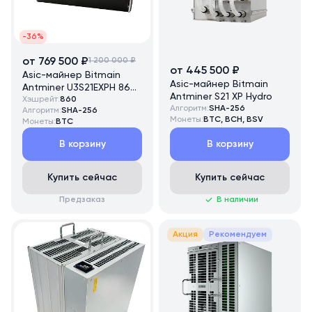
-36%
от 769 500 ₽
1 200 000 ₽
от 445 500 ₽
Asic-майнер Bitmain
Asic-майнер Bitmain
Antminer U3S21EXPH 860
Antminer S21 XP Hydro
TH/s
Хэшрейт:
860
Алгоритм:
SHA-256
Алгоритм:
SHA-256
Монеты:
BTC, BCH, BSV
Монеты:
BTC
В корзину
В корзину
Купить сейчас
Купить сейчас
Предзаказ
В наличии
Акция
Рекомендуем