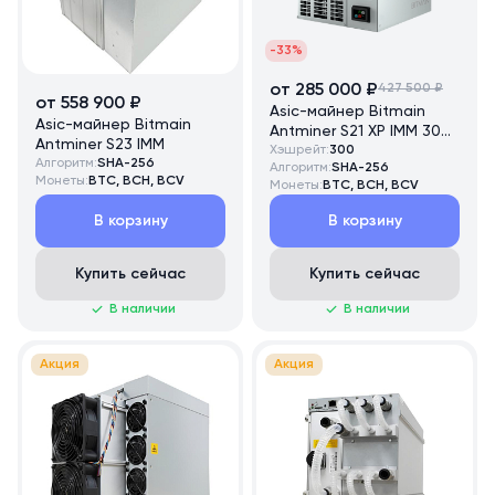
-33%
от 285 000 ₽
427 500 ₽
от 558 900 ₽
Asic-майнер Bitmain
Asic-майнер Bitmain
Antminer S21 XP IMM 300
Antminer S23 IMM
TH/s
Хэшрейт:
300
Алгоритм:
SHA-256
Алгоритм:
SHA-256
Монеты:
BTC, BCH, BCV
Монеты:
BTC, BCH, BCV
В корзину
В корзину
Купить сейчас
Купить сейчас
В наличии
В наличии
Акция
Акция