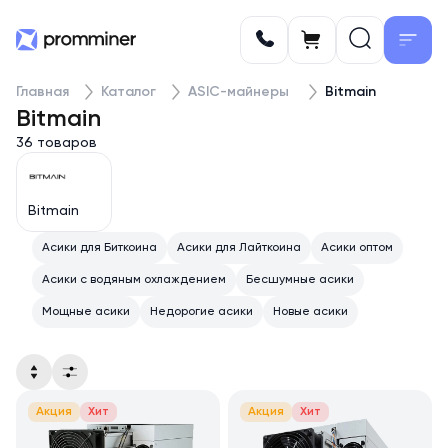
Главная
Каталог
ASIC-майнеры
Bitmain
Bitmain
36 товаров
Bitmain
Асики для Биткоина
Асики для Лайткоина
Асики оптом
Асики с водяным охлаждением
Бесшумные асики
Мощные асики
Недорогие асики
Новые асики
Акция
Хит
Акция
Хит