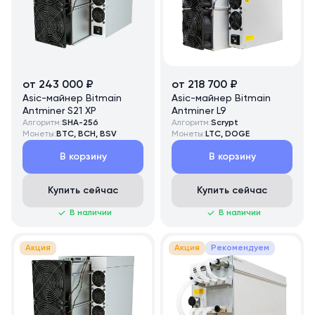
от 243 000 ₽
от 218 700 ₽
Asic-майнер Bitmain
Asic-майнер Bitmain
Antminer S21 XP
Antminer L9
Алгоритм:
SHA-256
Алгоритм:
Scrypt
Монеты:
BTC, BCH, BSV
Монеты:
LTC, DOGE
В корзину
В корзину
Купить сейчас
Купить сейчас
В наличии
В наличии
Акция
Акция
Рекомендуем