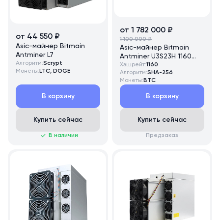
от 1 782 000 ₽
от 44 550 ₽
1 100 000 ₽
Asic-майнер Bitmain
Asic-майнер Bitmain
Antminer L7
Antminer U3S23H 1160
Алгоритм:
Scrypt
TH/s
Хэшрейт:
1160
Монеты:
LTC, DOGE
Алгоритм:
SHA-256
Монеты:
BTC
В корзину
В корзину
Купить сейчас
Купить сейчас
В наличии
Предзаказ