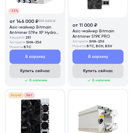
-33%
от 146 000 ₽
219 000 ₽
от 11 000 ₽
Asic-майнер Bitmain
Asic-майнер Bitmain
Antminer S19e XP Hydro
Antminer S19K PRO
251 TH/s
Хэшрейт:
251
Алгоритм:
SHA-256
Алгоритм:
SHA-256
Монеты:
BTC, BCH, BSV
Монеты:
BTC
В корзину
В корзину
Купить сейчас
Купить сейчас
В наличии
В наличии
Акция
Хит