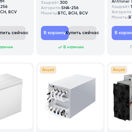
IMM
Antminer 
Хэшрейт:
300
-256
Хэшрейт:
Алгоритм:
SHA-256
BCH, BCV
Алгоритм:
Монеты:
BTC, BCH, BCV
Монеты:
B
упить сейчас
В корзину
Купить сейчас
В корзи
аличии
В наличии
Акция
Акция