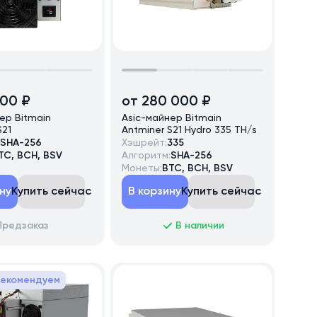
000 ₽
от 280 000 ₽
ер Bitmain
Asic-майнер Bitmain
S21
Antminer S21 Hydro 335 TH/s
SHA-256
Хэшрейт:
335
TC, BCH, BSV
Алгоритм:
SHA-256
Монеты:
BTC, BCH, BSV
ну
Купить сейчас
В корзину
Купить сейчас
Предзаказ
В наличии
екомендуем