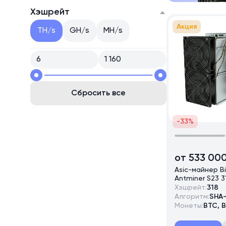
Хэшрейт
Акция
TH/s
GH/s
MH/s
Сбросить все
-33%
от 533 00
Asic-майнер B
Antminer S23 3
Хэшрейт:
318
Алгоритм:
SHA
Монеты:
BTC, 