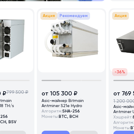
Акция
Рекомендуем
Акция
-36%
799 500 ₽
0 ₽
от 105 300 ₽
от 769
itmain
Asic-майнер Bitmain
1 200 00
18 TH/s
Antminer S21e Hydro
Asic-майн
Алгоритм:
SHA-256
Antminer 
-256
Монеты:
BTC, BCH
Хэшрейт:
BCH, BSV
Алгоритм:
Монеты:
B