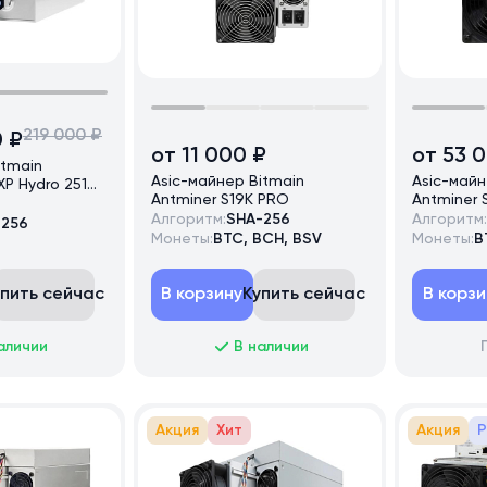
219 000 ₽
0 ₽
от 11 000 ₽
от 53 
itmain
Asic-майнер Bitmain
Asic-майн
XP Hydro 251
Antminer S19K PRO
Antminer 
Алгоритм:
SHA-256
Алгоритм:
-256
Монеты:
BTC, BCH, BSV
Монеты:
B
упить сейчас
В корзину
Купить сейчас
В корзи
аличии
В наличии
Акция
Хит
Акция
Р