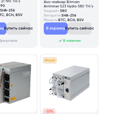
T21 190 TH/s
Asic-майнер Bitmain
190
Antminer S23 Hydro 580 TH/s
SHA-256
Хэшрейт:
580
TC, BCH, BSV
Алгоритм:
SHA-256
Монеты:
BTC, BCH, BSV
ну
Купить сейчас
В корзину
Купить сейчас
Предзаказ
В наличии
Акция
-33%