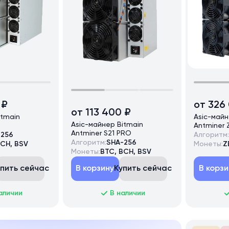
 ₽
от 326
от 113 400 ₽
itmain
Asic-майн
Asic-майнер Bitmain
Antminer Z
Antminer S21 PRO
-256
Алгоритм:
Алгоритм:
SHA-256
BCH, BSV
Монеты:
Z
Монеты:
BTC, BCH, BSV
упить сейчас
В корзину
Купить сейчас
В корзи
аличии
В наличии