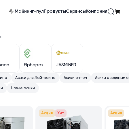
Майнинг-пул
Продукты
Сервисы
Компания
в
naan
Elphapex
JASMINER
оина
Асики для Лайткоина
Асики оптом
Асики с водяным 
ки
Новые асики
Акция
Хит
Акция