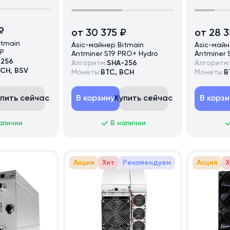
₽
от 30 375 ₽
от 28 
itmain
Asic-майнер Bitmain
Asic-майн
XP
Antminer S19 PRO+ Hydro
Antminer 
-256
Алгоритм:
SHA-256
Алгоритм:
BCH, BSV
Монеты:
BTC, BCH
Монеты:
B
упить сейчас
В корзину
Купить сейчас
В корзи
аличии
В наличии
Акция
Хит
Рекомендуем
Акция
Х