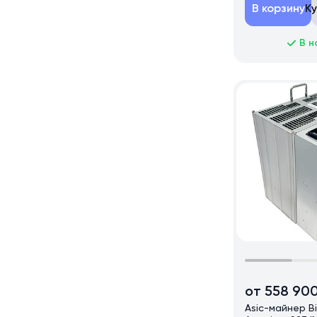
В корзину
К
В н
от 558 90
Asic-майнер B