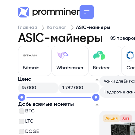
Главная
Каталог
ASIC-майнеры
ASIC-майнеры
85 товаро
Bitmain
Whatsminer
Bitdeer
Ca
Цена
Асики для Битк
Недорогие аси
Добываемые монеты
BTC
Акция
Хит
LTC
DOGE