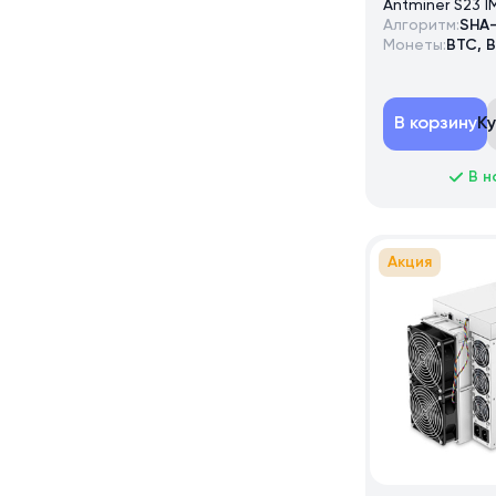
Antminer S23 
Алгоритм:
SHA
Монеты:
BTC, 
В корзину
К
В н
Акция