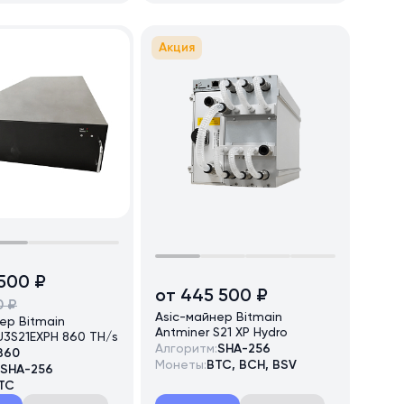
Акция
 500 ₽
от 445 500 ₽
0 ₽
Asic-майнер Bitmain
ер Bitmain
Antminer S21 XP Hydro
U3S21EXPH 860 TH/s
Алгоритм:
SHA-256
860
Монеты:
BTC, BCH, BSV
SHA-256
TC