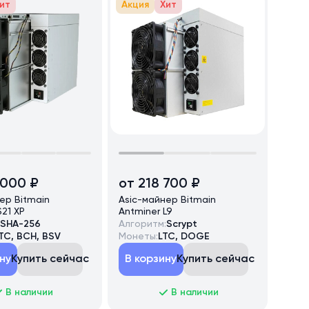
ит
Акция
Хит
 000 ₽
от 218 700 ₽
ер Bitmain
Asic-майнер Bitmain
S21 XP
Antminer L9
SHA-256
Алгоритм:
Scrypt
TC, BCH, BSV
Монеты:
LTC, DOGE
ну
Купить сейчас
В корзину
Купить сейчас
В наличии
В наличии