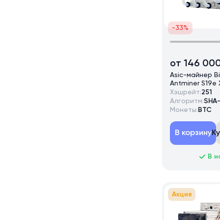
-33%
от 146 00
Asic-майнер B
Antminer S19e 
TH/s
Хэшрейт:
251
Алгоритм:
SHA
Монеты:
BTC
В корзину
К
В н
Акция