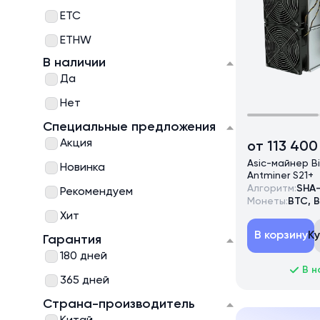
ETC
ETHW
В наличии
BCH
Да
BSV
Нет
BCV
Специальные предложения
ZEC
Акция
от 113 400
ZEN
Asic-майнер B
Новинка
Antminer S21+
ETH
Алгоритм:
SHA
Рекомендуем
Монеты:
BTC, 
ETC+ZIL
Хит
ETHW+ZIL
В корзину
К
Гарантия
180 дней
XMR
В н
365 дней
KASPA
Страна-производитель