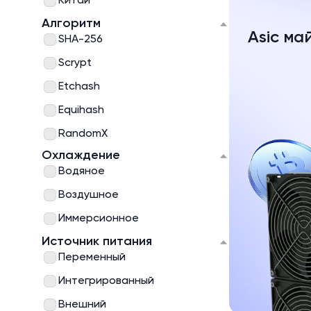
Китай
Алгоритм
Asic ма
SHA-256
Scrypt
Etchash
Equihash
RandomX
Охлаждение
Ethash
Водяное
kHeavyHash
Воздушное
Иммерсионное
Источник питания
Переменный
Интегрированный
Внешний