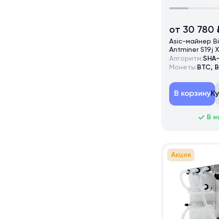
от 30 780 
Asic-майнер B
Antminer S19j 
Алгоритм:
SHA
Монеты:
BTC, 
В корзину
К
В н
Акция