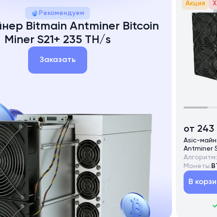
Акция
Х
Рекомендуем
йнер Bitmain Antminer Bitcoin
Miner S21+ 235 TH/s
Заказать
от 243
Asic-майн
Antminer 
Алгоритм:
Монеты:
B
В корзи