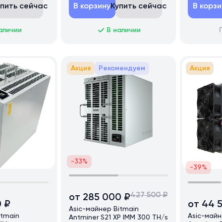
упить сейчас
В корзину
Купить сейчас
В корзи
аличии
В наличии
Акция
Рекомендуем
Акция
-33%
-39%
427 500 ₽
от 285 000 ₽
0 ₽
от 44 
Asic-майнер Bitmain
itmain
Asic-майн
Antminer S21 XP IMM 300 TH/s