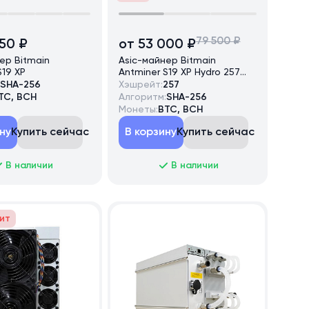
79 500 ₽
350 ₽
от 53 000 ₽
ер Bitmain
Asic-майнер Bitmain
S19 XP
Antminer S19 XP Hydro 257
TH/s
SHA-256
Хэшрейт:
257
TC, BCH
Алгоритм:
SHA-256
Монеты:
BTC, BCH
ну
Купить сейчас
В корзину
Купить сейчас
В наличии
В наличии
ит