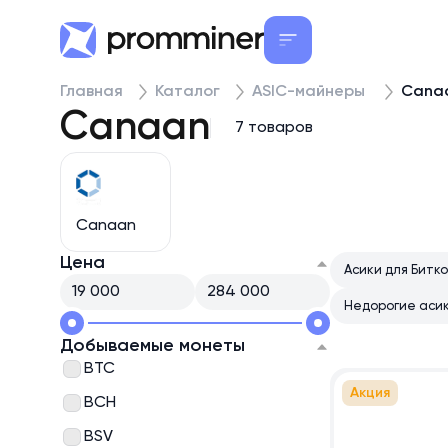
Главная
Каталог
ASIC-майнеры
Cana
Canaan
7 товаров
Canaan
Цена
Асики для Битк
Недорогие аси
Добываемые монеты
BTC
Акция
BCH
BSV