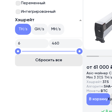
Переменный
Интегрированный
Хэшрейт
TH/s
GH/s
MH/s
Сбросить все
от 61 000 
Asic-майнер C
Mini 3 37,5 TH/
Хэшрейт:
37.5
Алгоритм:
SHA
Монеты:
BTC
В корзину
К
В н