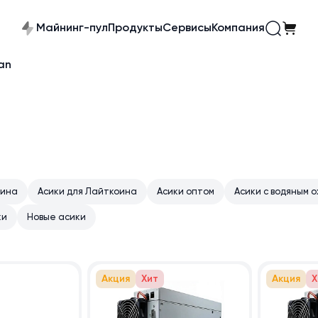
Майнинг-пул
Продукты
Сервисы
Компания
an
оина
Асики для Лайткоина
Асики оптом
Асики с водяным 
ки
Новые асики
Акция
Хит
Акция
Х