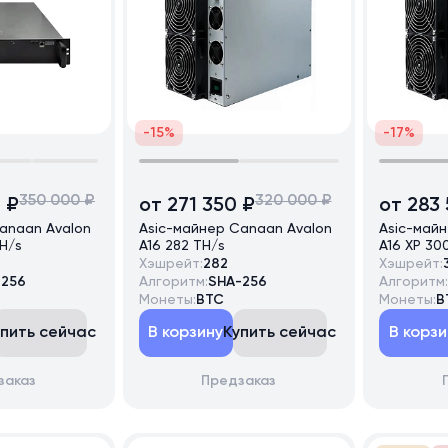
-15%
-17%
350 000 ₽
320 000 ₽
 ₽
от 271 350 ₽
от 283
anaan Avalon
Asic-майнер Canaan Avalon
Asic-май
H/s
A16 282 TH/s
A16 XP 30
Хэшрейт:
282
Хэшрейт:
-256
Алгоритм:
SHA-256
Алгоритм:
Монеты:
BTC
Монеты:
B
упить сейчас
В корзину
Купить сейчас
В корзи
заказ
Предзаказ