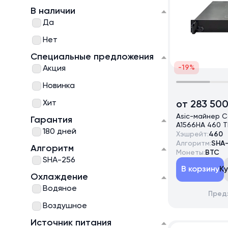
В наличии
Да
Нет
Специальные предложения
-19%
Акция
Новинка
Хит
от 283 500
Asic-майнер C
Гарантия
A1566HA 460 T
180 дней
Хэшрейт:
460
Алгоритм:
SHA
Алгоритм
Монеты:
BTC
SHA-256
В корзину
К
Охлаждение
Водяное
Пред
Воздушное
Источник питания