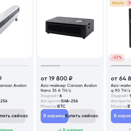
Акция
Х
-57%
₽
от 19 800 ₽
от 64 
anaan Avalon
Asic-майнер Canaan Avalon
Asic-май
s
Nano 3S 6 TH/s
q 90 TH/s
Хэшрейт:
6
Хэшрейт:
-256
Алгоритм:
SHA-256
Алгоритм:
Монеты:
BTC
Монеты:
B
упить сейчас
В корзину
Купить сейчас
В корзи
аличии
В наличии