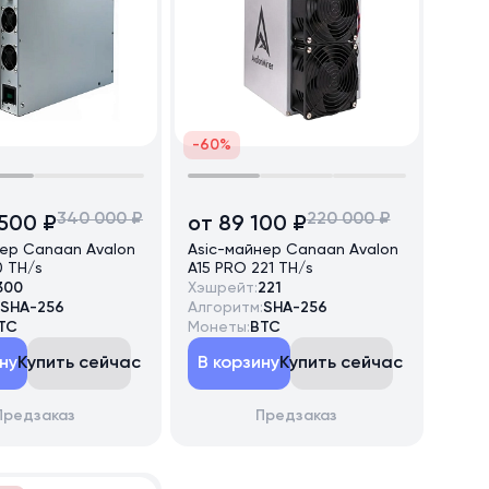
-60%
340 000 ₽
220 000 ₽
 500 ₽
от 89 100 ₽
нер Canaan Avalon
Asic-майнер Canaan Avalon
0 TH/s
A15 PRO 221 TH/s
300
Хэшрейт:
221
SHA-256
Алгоритм:
SHA-256
TC
Монеты:
BTC
ну
Купить сейчас
В корзину
Купить сейчас
Предзаказ
Предзаказ