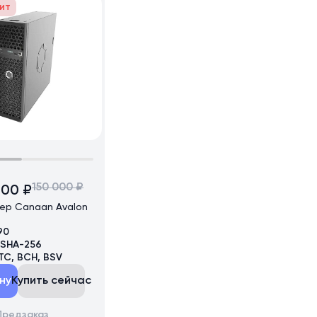
ит
150 000 ₽
800 ₽
нер Canaan Avalon
90
SHA-256
TC, BCH, BSV
ну
Купить сейчас
Предзаказ