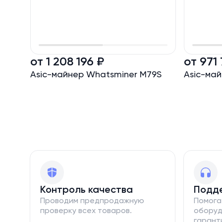
от 1 208 196 ₽
от 971 
Asic-майнер Whatsminer M79S
Asic-ма
Контроль качества
Подд
Проводим предпродажную
Помога
проверку всех товаров.
оборуд
гарант