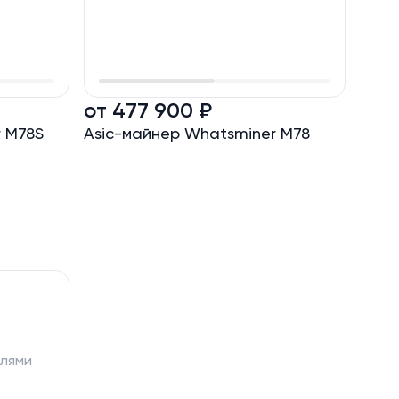
от 477 900 ₽
от 
 M78S
Asic-майнер Whatsminer M78
Asic
390 
елями