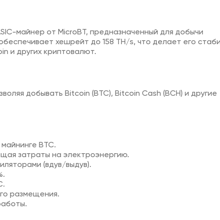
SIC-майнер от MicroBT, предназначенный для добычи
обеспечивает хешрейт до 158 TH/s, что делает его стаб
in и других криптовалют.
ляя добывать Bitcoin (BTC), Bitcoin Cash (BCH) и другие
 майнинге BTC.
ющая затраты на электроэнергию.
ляторами (вдув/выдув).
%.
C.
го размещения.
работы.