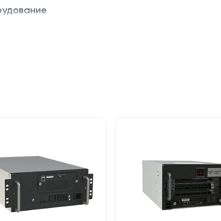
рудование
ошо проветриваемом нежилом помещении с качественно
но избегать пыли и перегрева, обеспечивая постоянный
 из мировых лидеров в производстве ASIC-оборудования 
кой надёжностью и эффективностью своих устройств на