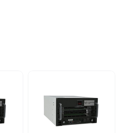
й
для