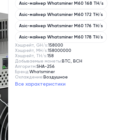
Asic-майнер Whatsminer M60 168 TH/s
Asic-майнер Whatsminer M60 172 TH/s
Asic-майнер Whatsminer M60 176 TH/s
Asic-майнер Whatsminer M60 178 TH/s
Хэшрейт, GH/s:
158000
Хэшрейт, MH/s:
158000000
Хэшрейт, TH/s:
158
Добываемые монеты:
BTC, BCH
Алгоритм:
SHA-256
Бренд:
Whatsminer
Охлаждение:
Воздушное
Все характеристики