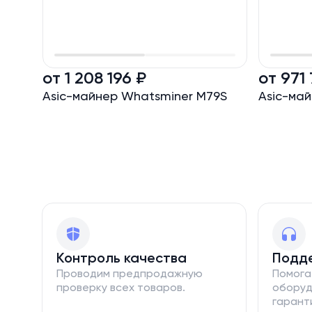
от 1 208 196 ₽
от 971 
Asic-майнер Whatsminer M79S
Asic-ма
Контроль качества
Подд
Проводим предпродажную
Помога
проверку всех товаров.
оборуд
гарант