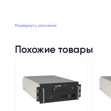
Где лучше всего установить
Промышленные ЦОДы с резервированием охлажде
Развернуть описание
О производителе
MicroBT – китайская компания и один из мировы
стандарты энергоэффективности в индустрии.
Похожие товары