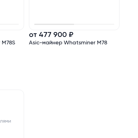
от 477 900 ₽
от 
 M78S
Asic-майнер Whatsminer M78
Asic
362 
елями