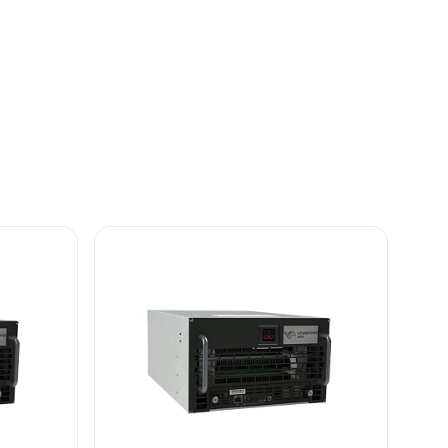
дение.