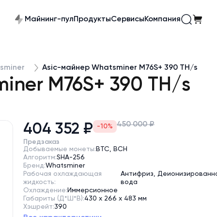
Майнинг-пул
Продукты
Сервисы
Компания
sminer
Asic-майнер Whatsminer M76S+ 390 TH/s
iner M76S+ 390 TH/s
450 000 ₽
404 352 ₽
-10%
Предзаказ
Добываемые монеты:
BTC, BCH
Алгоритм:
SHA-256
Бренд:
Whatsminer
Рабочая охлаждающая
Антифриз, Деионизированн
жидкость:
вода
Охлаждение:
Иммерсионное
Габариты (Д*Ш*В):
430 x 266 x 483 мм
Хэшрейт:
390