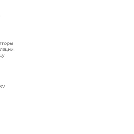
в
яторы
ляции.
цу
 SV