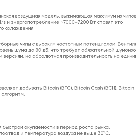
манская воздушная модель, выжимающая максимум из чипо
H/s и энергопотребление ~7000–7200 Вт ставят это
го охлаждения.
тборные чипы с высоким частотным потенциалом. Вентил
вень шума до 80 дБ, что требует обязательной шумоизо
 версиям, но абсолютная производительность на едини
ляет добывать Bitcoin (BTC), Bitcoin Cash (BCH), Bitcoin
 алгоритм.
 быстрой окупаемости в период роста рынка.
оотвод и температура воздуха не выше 30°C.