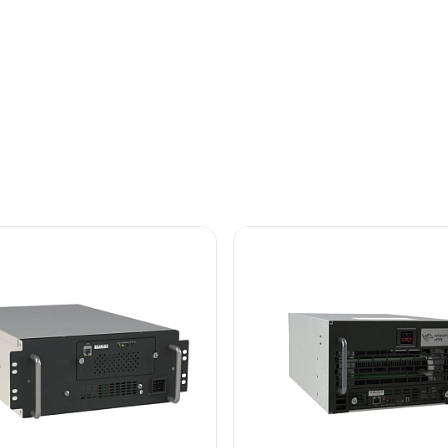
ния или подготовка к переводу на иммерсионное охлаж
х лидеров в производстве ASIC-оборудования, задающая