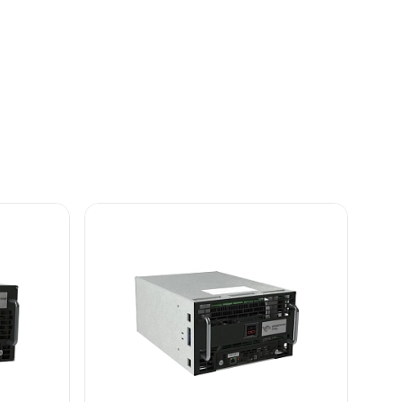
е
м
ния на
ки
для
ийного