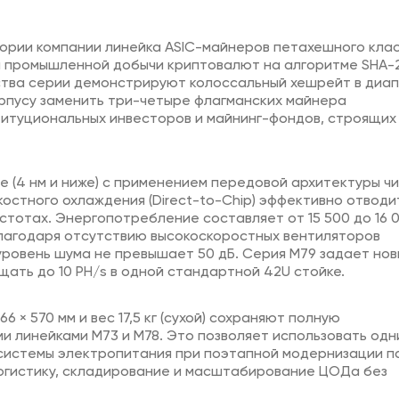
стории компании линейка ASIC-майнеров петахешного кла
й промышленной добычи криптовалют на алгоритме SHA-2
ройства серии демонстрируют колоссальный хешрейт в диа
корпусу заменить три-четыре флагманских майнера
титуциональных инвесторов и майнинг-фондов, строящих
 (4 нм и ниже) с применением передовой архитектуры ч
остного охлаждения (Direct-to-Chip) эффективно отводи
стотах. Энергопотребление составляет от 15 500 до 16 
Благодаря отсутствию высокоскоростных вентиляторов
ровень шума не превышает 50 дБ. Серия M79 задает но
ать до 10 PH/s в одной стандартной 42U стойке.
 × 570 мм и вес 17,5 кг (сухой) сохраняют полную
линейками M73 и M78. Это позволяет использовать одни
 системы электропитания при поэтапной модернизации п
огистику, складирование и масштабирование ЦОДа без