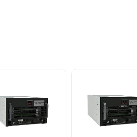
оляет добывать Bitcoin (BTC), Bitcoin Cash (BCH) и други
 MicroBT, приближающееся к рубежу 1 PH/s в стандартно
тва стойко-мест, силовых кабелей и единиц обслужива
абаритам и гидроразъемам с линейками M73 и M78.
нным ресурсом работы на высоких частотах.
рудование
фессиональных дата-центрах с мощной системой
леры). Требуется подключение к контуру подачи и обрат
 воды не выше 35°C для режима Normal и не выше 30°C 
спечить резервирование насосной группы и систему авар