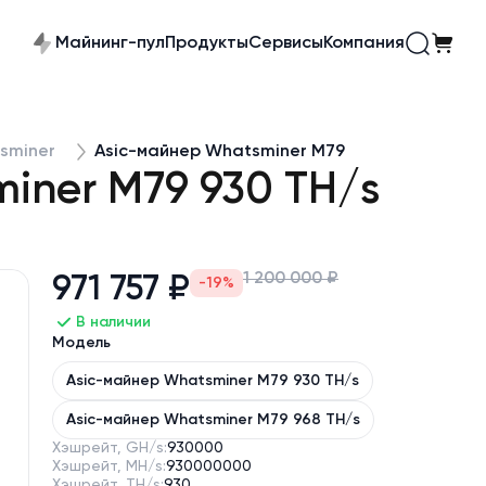
Майнинг-пул
Продукты
Сервисы
Компания
sminer
Asic-майнер Whatsminer M79
iner M79 930 TH/s
1 200 000 ₽
971 757 ₽
-19%
В наличии
Модель
Asic-майнер Whatsminer M79 930 TH/s
Asic-майнер Whatsminer M79 968 TH/s
Хэшрейт, GH/s:
930000
Хэшрейт, MH/s:
930000000
Хэшрейт, TH/s:
930