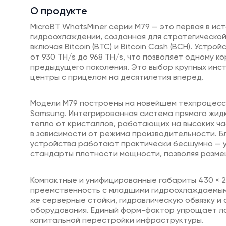
О продукте
MicroBT WhatsMiner серии M79 — это первая в и
гидроохлаждении, созданная для стратегическо
включая Bitcoin (BTC) и Bitcoin Cash (BCH). Уст
от 930 TH/s до 968 TH/s, что позволяет одному 
предыдущего поколения. Это выбор крупных инс
центры с прицелом на десятилетия вперед.
Модели M79 построены на новейшем техпроцессе
Samsung. Интегрированная система прямого жидк
тепло от кристаллов, работающих на высоких ча
в зависимости от режима производительности. 
устройства работают практически бесшумно — у
стандарты плотности мощности, позволяя размещ
Компактные и унифицированные габариты 430 × 266
преемственность с младшими гидроохлаждаемыми 
же серверные стойки, гидравлическую обвязку и
оборудования. Единый форм-фактор упрощает л
капитальной перестройки инфраструктуры.