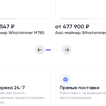
 лидеров в производстве ASIC-оборудования для майнинга
ностью своих устройств и стабильной производительнос
 547 ₽
от 477 900 ₽
йнер Whatsminer M78S
Asic-майнер Whatsminer
ержка 24/7
Прямые поставки
ем настроить
Работаем с производит
ование, предоставляем
без посредников.
ию.