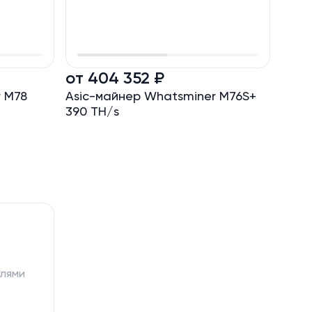
тью на
от 404 352 ₽
от 
 M78
Asic-майнер Whatsminer M76S+
Asic
390 TH/s
362 
елями