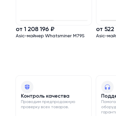
О производителе
MicroBT – китайская компания и один из мировых
криптовалют. Компания известна высокой надёж
от 1 208 196 ₽
от 522
алгоритме SHA-256.
Asic-майнер Whatsminer M79S
Asic-ма
Контроль качества
Подд
Проводим предпродажную
Помога
проверку всех товаров.
оборуд
гарант