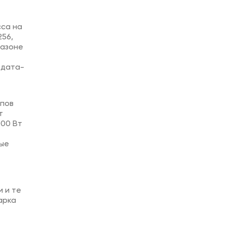
сса на
56,
пазоне
 дата-
ипов
т
000 Вт
вые
 и те
арка