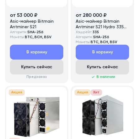
от 53 000 ₽
от 280 000 ₽
Asic-майнер Bitmain
Asic-майнер Bitmain
Antminer S21
Antminer S21 Hydro 335
Алгоритм:
SHA-256
TH/s
Хэшрейт:
335
Монеты:
BTC, BCH, BSV
Алгоритм:
SHA-256
Монеты:
BTC, BCH, BSV
В корзину
В корзину
Купить сейчас
Купить сейчас
Предзаказ
В наличии
Акция
Акция
Хит