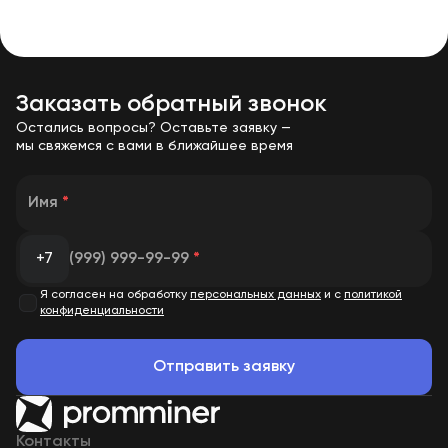
предлагаем решения как для начинающих пользователей, так и для
профессиональных майнинг-операторов. Все устройства проходят
проверку перед отправкой и сопровождаются технической
поддержкой.
Заказать обратный звонок
Остались вопросы? Оставьте заявку —
мы свяжемся с вами в ближайшее время
Имя
*
+7
(999) 999-99-99
*
Я согласен на обработку
персональных данных
и с
политикой
конфиденциальности
Отправить заявку
Контакты