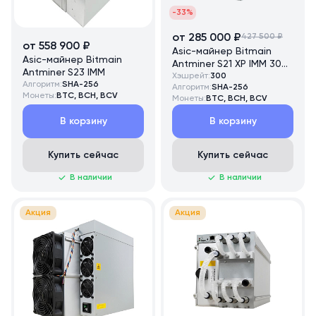
-33%
от 285 000 ₽
427 500 ₽
от 558 900 ₽
Asic-майнер Bitmain
Asic-майнер Bitmain
Antminer S21 XP IMM 300
Antminer S23 IMM
TH/s
Хэшрейт:
300
Алгоритм:
SHA-256
Алгоритм:
SHA-256
Монеты:
BTC, BCH, BCV
Монеты:
BTC, BCH, BCV
В корзину
В корзину
Купить сейчас
Купить сейчас
В наличии
В наличии
Акция
Акция