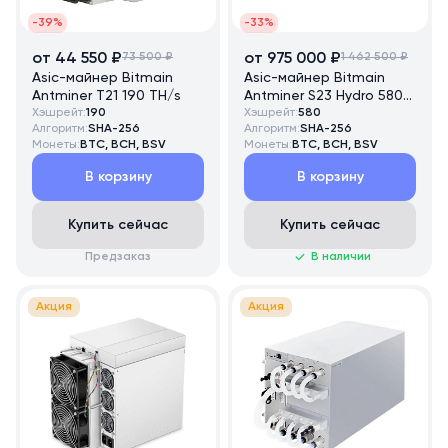
-39%
-33%
от 44 550 ₽
73 500 ₽
от 975 000 ₽
1 462 500 ₽
Asic-майнер Bitmain
Asic-майнер Bitmain
Antminer T21 190 TH/s
Antminer S23 Hydro 580
Хэшрейт:
190
TH/s
Хэшрейт:
580
Алгоритм:
SHA-256
Алгоритм:
SHA-256
Монеты:
BTC, BCH, BSV
Монеты:
BTC, BCH, BSV
В корзину
В корзину
Купить сейчас
Купить сейчас
Предзаказ
В наличии
Акция
Акция