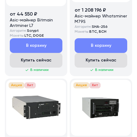
от 1 208 196 ₽
от 44 550 ₽
Asic-майнер Whatsminer
Asic-майнер Bitmain
M79S
Antminer L7
Алгоритм:
SHA-256
Алгоритм:
Scrypt
Монеты:
BTC, BCH
Монеты:
LTC, DOGE
В корзину
В корзину
Купить сейчас
Купить сейчас
В наличии
В наличии
Акция
Хит
Акция
Хит