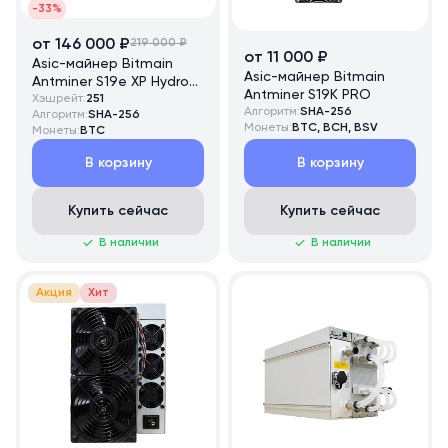
-33%
от 146 000 ₽
219 000 ₽
от 11 000 ₽
Asic-майнер Bitmain
Asic-майнер Bitmain
Antminer S19e XP Hydro
Antminer S19K PRO
251 TH/s
Хэшрейт:
251
Алгоритм:
SHA-256
Алгоритм:
SHA-256
Монеты:
BTC, BCH, BSV
Монеты:
BTC
В корзину
В корзину
Купить сейчас
Купить сейчас
В наличии
В наличии
Акция
Хит