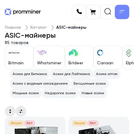
Главная
Каталог
ASIC-майнеры
ASIC-майнеры
85 товаров
Bitmain
Whatsminer
Bitdeer
Canaan
Elp
Асики для Биткоина
Асики для Лайткоина
Асики оптом
Асики с водяным охлаждением
Бесшумные асики
Мощные асики
Недорогие асики
Новые асики
Акция
Хит
Акция
Хит