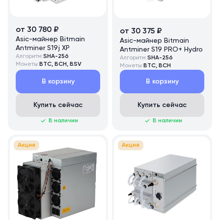
от 30 780 ₽
от 30 375 ₽
Asic-майнер Bitmain
Asic-майнер Bitmain
Antminer S19j XP
Antminer S19 PRO+ Hydro
Алгоритм:
SHA-256
Алгоритм:
SHA-256
Монеты:
BTC, BCH, BSV
Монеты:
BTC, BCH
В корзину
В корзину
Купить сейчас
Купить сейчас
В наличии
В наличии
Акция
Акция