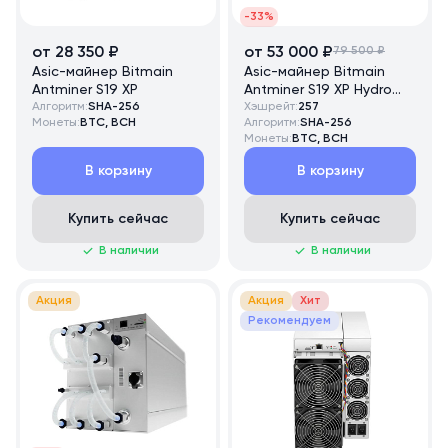
-33%
от 28 350 ₽
от 53 000 ₽
79 500 ₽
Asic-майнер Bitmain
Asic-майнер Bitmain
Antminer S19 XP
Antminer S19 XP Hydro
Алгоритм:
SHA-256
257 TH/s
Хэшрейт:
257
Монеты:
BTC, BCH
Алгоритм:
SHA-256
Монеты:
BTC, BCH
В корзину
В корзину
Купить сейчас
Купить сейчас
В наличии
В наличии
Акция
Акция
Хит
Рекомендуем