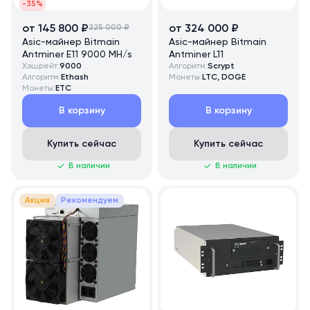
-35%
от 145 800 ₽
225 000 ₽
от 324 000 ₽
Asic-майнер Bitmain
Asic-майнер Bitmain
Antminer E11 9000 MH/s
Antminer L11
Хэшрейт:
9000
Алгоритм:
Scrypt
Алгоритм:
Ethash
Монеты:
LTC, DOGE
Монеты:
ETC
В корзину
В корзину
Купить сейчас
Купить сейчас
В наличии
В наличии
Акция
Рекомендуем