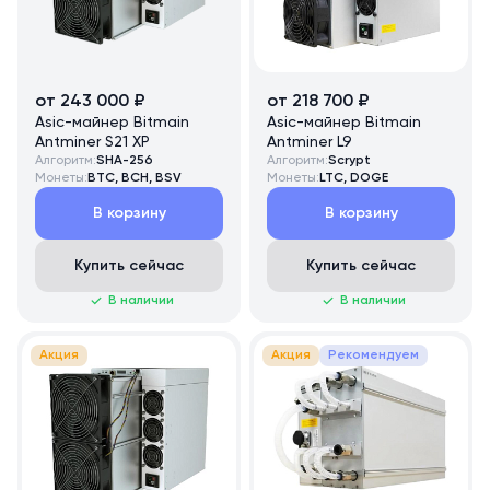
от 243 000 ₽
от 218 700 ₽
Asic-майнер Bitmain
Asic-майнер Bitmain
Antminer S21 XP
Antminer L9
Алгоритм:
SHA-256
Алгоритм:
Scrypt
Монеты:
BTC, BCH, BSV
Монеты:
LTC, DOGE
В корзину
В корзину
Купить сейчас
Купить сейчас
В наличии
В наличии
Акция
Акция
Рекомендуем