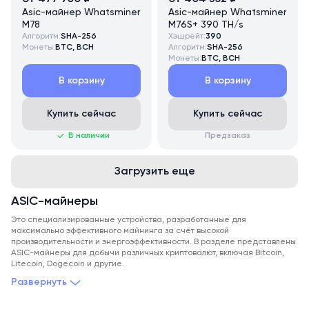
Asic-майнер Whatsminer
Asic-майнер Whatsminer
M78
M76S+ 390 TH/s
Алгоритм:
SHA-256
Хэшрейт:
390
Монеты:
BTC, BCH
Алгоритм:
SHA-256
Монеты:
BTC, BCH
В корзину
В корзину
Купить сейчас
Купить сейчас
В наличии
Предзаказ
Загрузить еще
ASIC-майнеры
Это специализированные устройства, разработанные для
максимально эффективного майнинга за счёт высокой
производительности и энергоэффективности. В разделе представлены
ASIC-майнеры для добычи различных криптовалют, включая Bitcoin,
Litecoin, Dogecoin и другие.
Развернуть
Компания Promminer с 2017 года занимается поставкой и
обслуживанием асиков и прочего оборудования для майнинга. Мы