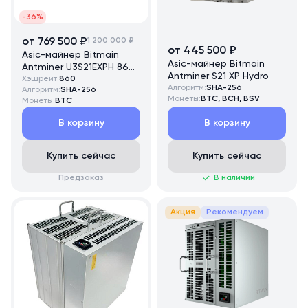
-36%
от 769 500 ₽
1 200 000 ₽
от 445 500 ₽
Asic-майнер Bitmain
Asic-майнер Bitmain
Antminer U3S21EXPH 860
Antminer S21 XP Hydro
TH/s
Хэшрейт:
860
Алгоритм:
SHA-256
Алгоритм:
SHA-256
Монеты:
BTC, BCH, BSV
Монеты:
BTC
В корзину
В корзину
Купить сейчас
Купить сейчас
Предзаказ
В наличии
Акция
Рекомендуем