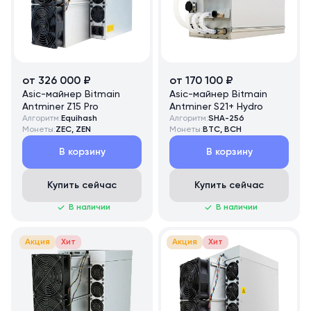
от 326 000 ₽
от 170 100 ₽
Asic-майнер Bitmain
Asic-майнер Bitmain
Antminer Z15 Pro
Antminer S21+ Hydro
Алгоритм:
Equihash
Алгоритм:
SHA-256
Монеты:
ZEC, ZEN
Монеты:
BTC, BCH
В корзину
В корзину
Купить сейчас
Купить сейчас
В наличии
В наличии
Акция
Хит
Акция
Хит