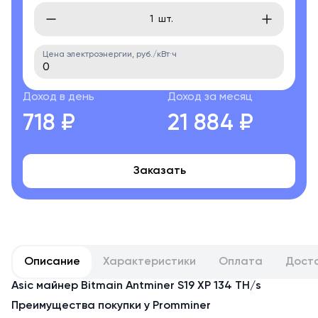
шт.
Цена электроэнергии, руб./кВт·ч
Доход в день
Доход за месяц
718 ₽
21 884 ₽
Заказать
Описание
Характеристики
Оплата
Дост
Asic майнер Bitmain Antminer S19 XP 134 TH/s
Преимущества покупки у Promminer