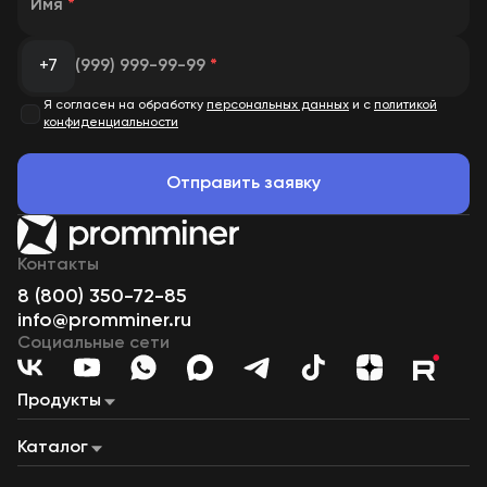
Имя
*
+7
(999) 999-99-99
*
Я согласен на обработку
персональных данных
и с
политикой
конфиденциальности
Отправить заявку
Контакты
8 (800) 350-72-85
info@promminer.ru
Социальные сети
Продукты
Майнинг «под ключ»
Майнинг на газе
Наши дата-центры
Каталог
Майнинг-пул
Купля-продажа ЦВ
Лизинг
ASIC-майнеры
Сервисный центр
Майнинг-фермы