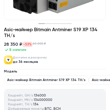
Asic-майнер Bitmain Antminer S19 XP 134
TH/s
28 350 ₽
60 000 ₽
-53%
В наличии
Доступно в рассрочку
до 36 месяцев
Модель
Asic-майнер Bitmain Antminer S19 XP 134 TH/s
Asic-майне
Хэшрейт, GH/s:
134000
Хэшрейт, MH/s:
134000000
Хэшрейт, TH/s:
134
Добываемые монеты:
BTC, BCH