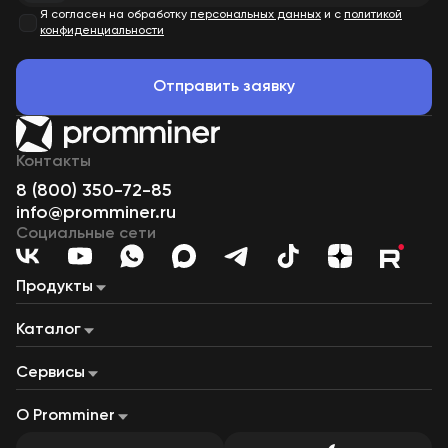
Я согласен на обработку
персональных данных
и с
политикой
конфиденциальности
Отправить заявку
Контакты
8 (800) 350-72-85
info@promminer.ru
Социальные сети
Продукты
Майнинг «под ключ»
Майнинг на газе
Наши дата-центры
Каталог
Майнинг-пул
Купля-продажа ЦВ
Лизинг
ASIC-майнеры
Сервисный центр
Майнинг-фермы
Строительство дата-центров
Дата-центры на ГПУ
Сервисы
Производство контейнеров
Контейнеры для майнинга
Газопоршневые установки
Калькулятор доходности
Калькулятор прибыльности асиков
Калькулятор майнинга «под ключ»
О Promminer
Налоговый калькулятор
О Promminer