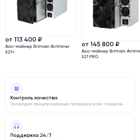
Bitmain — мировой лидер в производстве оборудования
для майнинга криптовалют. Компания известна своими
технологическими решениями, высокой надежностью
устройств и постоянным развитием линейки ASIC-
майнеров.
от 113 400 ₽
от 145 800 ₽
Asic-майнер Bitmain Antminer
Asic-майнер Bitmain Antmi
S21+
S21 PRO
Контроль качества
Проводим предпродажную проверку всех товаров.
Поддержка 24/7