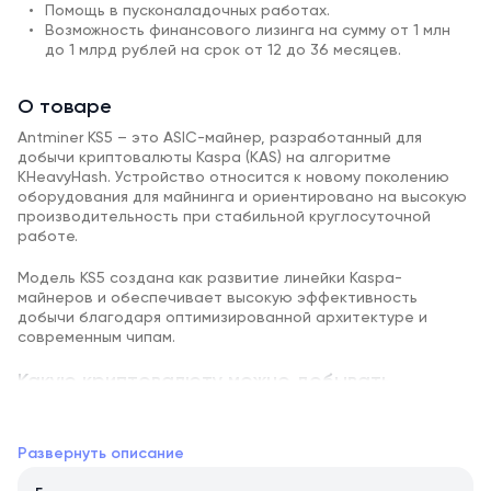
Помощь в пусконаладочных работах.
Возможность финансового лизинга на сумму от 1 млн
до 1 млрд рублей на срок от 12 до 36 месяцев.
О товаре
Antminer KS5 – это ASIC-майнер, разработанный для
добычи криптовалюты Kaspa (KAS) на алгоритме
KHeavyHash. Устройство относится к новому поколению
оборудования для майнинга и ориентировано на высокую
производительность при стабильной круглосуточной
работе.
Модель KS5 создана как развитие линейки Kaspa-
майнеров и обеспечивает высокую эффективность
добычи благодаря оптимизированной архитектуре и
современным чипам.
Какую криптовалюту можно добывать
ASIC-майнер работает на алгоритме KHeavyHash и
предназначен для добычи криптовалюты Kaspa (KAS).
Развернуть описание
Особенности оборудования