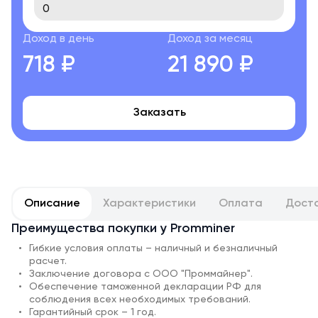
Доход в день
Доход за месяц
718 ₽
21 890 ₽
Заказать
Описание
Характеристики
Оплата
Дост
Преимущества покупки у Promminer
Гибкие условия оплаты – наличный и безналичный
расчет.
Заключение договора с ООО "Проммайнер".
Обеспечение таможенной декларации РФ для
соблюдения всех необходимых требований.
Гарантийный срок – 1 год.