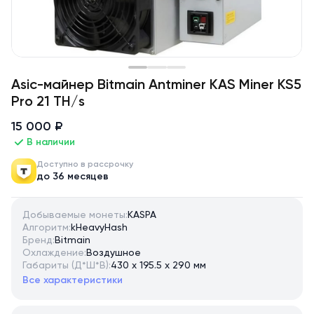
Asic-майнер Bitmain Antminer KAS Miner KS5
Pro 21 TH/s
15 000 ₽
В наличии
Доступно в рассрочку
до 36 месяцев
Добываемые монеты:
KASPA
Алгоритм:
kHeavyHash
Бренд:
Bitmain
Охлаждение:
Воздушное
Габариты (Д*Ш*В):
430 x 195.5 x 290 мм
Все характеристики