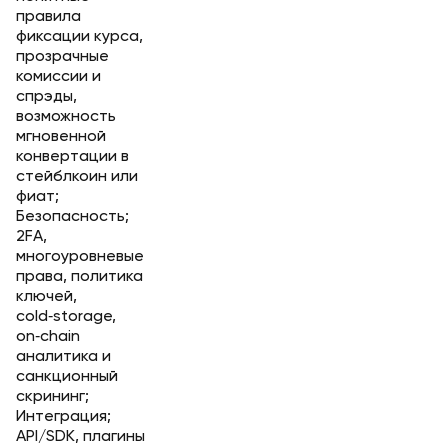
правила
фиксации курса,
прозрачные
комиссии и
спрэды,
возможность
мгновенной
конвертации в
стейблкоин или
фиат;
Безопасность;
2FA,
многоуровневые
права, политика
ключей,
cold‑storage,
on‑chain
аналитика и
санкционный
скрининг;
Интеграция;
API/SDK, плагины