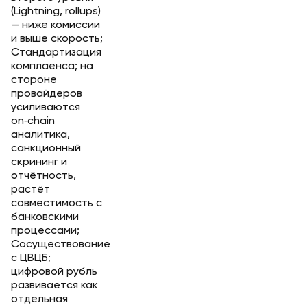
(Lightning, rollups)
— ниже комиссии
и выше скорость;
Стандартизация
комплаенса; на
стороне
провайдеров
усиливаются
on‑chain
аналитика,
санкционный
скрининг и
отчётность,
растёт
совместимость с
банковскими
процессами;
Сосуществование
с ЦВЦБ;
цифровой рубль
развивается как
отдельная