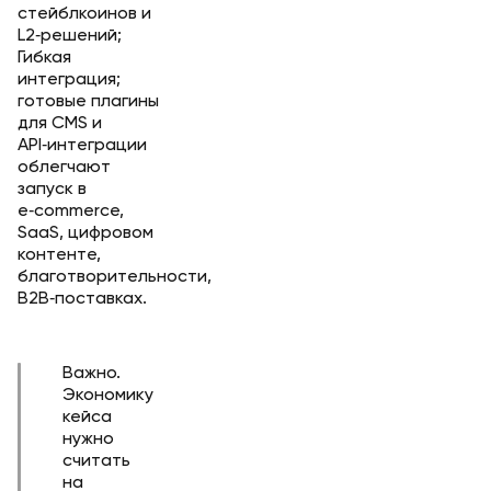
стейблкоинов и
L2‑решений;
Гибкая
интеграция;
готовые плагины
для CMS и
API‑интеграции
облегчают
запуск в
e‑commerce,
SaaS, цифровом
контенте,
благотворительности,
B2B‑поставках.
Важно.
Экономику
кейса
нужно
считать
на