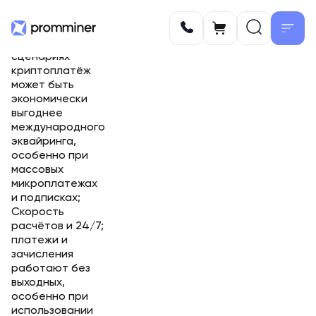
Снижение
совокупных
издержек; в
отдельных
сценариях
криптоплатёж
может быть
экономически
выгоднее
международного
эквайринга,
особенно при
массовых
микроплатежах
и подписках;
Скорость
расчётов и 24/7;
платежи и
зачисления
работают без
выходных,
особенно при
использовании