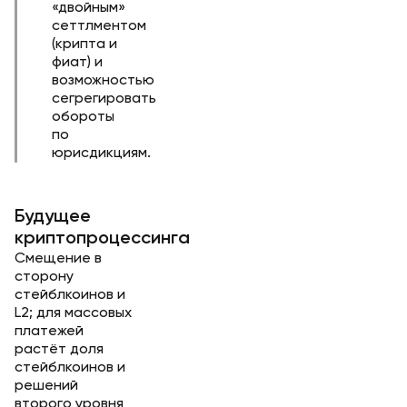
«двойным»
сеттлментом
(крипта и
фиат) и
возможностью
сегрегировать
обороты
по
юрисдикциям.
Будущее
криптопроцессинга
Смещение в
сторону
стейблкоинов и
L2; для массовых
платежей
растёт доля
стейблкоинов и
решений
второго уровня