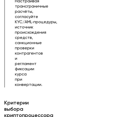
Настраивая
трансграничные
расчёты,
согласуйте
KYC/AML‑процедуры,
источник
происхождения
средств,
санкционные
проверки
контрагентов
и
регламент
фиксации
курса
при
конвертации.
Критерии
выбора
криптопроцессора