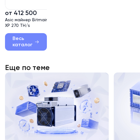
от 412 500
от 237 000
Asic майнер Bitmain Antminer S21
Asic майнер Bitmain Antmin
XP 270 TH/s
Bitcoin Miner S21+ 235 TH/s
Весь
каталог
Еще по теме