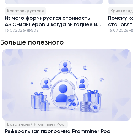
Криптоиндустрия
Криптоинд
Из чего формируется стоимость
Почему к
ASIC-майнеров и когда выгоднее их
становят
закупать
16.07.2026
502
16.07.2026
Больше полезного
База знаний Promminer Pool
Реферальная программа Promminer Pool