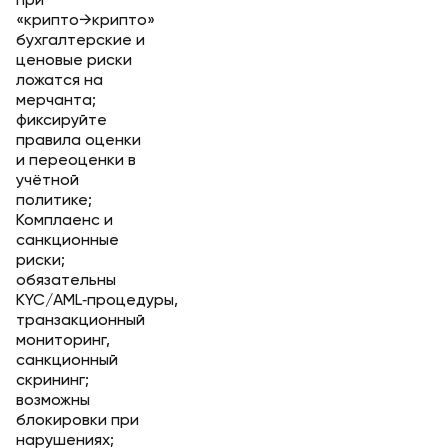
при
«крипто→крипто»
бухгалтерские и
ценовые риски
ложатся на
мерчанта;
фиксируйте
правила оценки
и переоценки в
учётной
политике;
Комплаенс и
санкционные
риски;
обязательны
KYC/AML‑процедуры,
транзакционный
мониторинг,
санкционный
скрининг;
возможны
блокировки при
нарушениях;