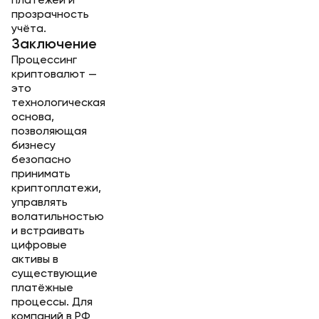
платежей и
прозрачность
учёта.
Заключение
Процессинг
криптовалют —
это
технологическая
основа,
позволяющая
бизнесу
безопасно
принимать
криптоплатежи,
управлять
волатильностью
и встраивать
цифровые
активы в
существующие
платёжные
процессы. Для
компаний в РФ