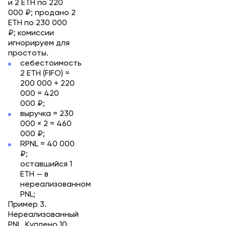
и 2 ETH по 220
000 ₽; продано 2
ETH по 230 000
₽; комиссии
игнорируем для
простоты.
себестоимость
2 ETH (FIFO) =
200 000 + 220
000 = 420
000 ₽;
выручка = 230
000 × 2 = 460
000 ₽;
RPNL = 40 000
₽;
оставшийся 1
ETH — в
нереализованном
PNL;
Пример 3.
Нереализованный
PNL. Куплено 10