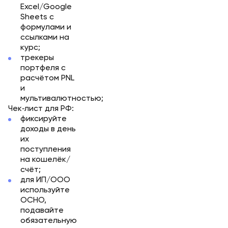
Excel/Google
Sheets с
формулами и
ссылками на
курс;
трекеры
портфеля с
расчётом PNL
и
мультивалютностью;
Чек‑лист для РФ:
фиксируйте
доходы в день
их
поступления
на кошелёк/
счёт;
для ИП/ООО
используйте
ОСНО,
подавайте
обязательную