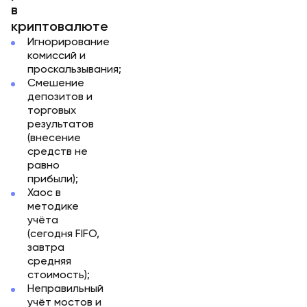
в
криптовалюте
Игнорирование
комиссий и
проскальзывания;
Смешение
депозитов и
торговых
результатов
(внесение
средств не
равно
прибыли);
Хаос в
методике
учёта
(сегодня FIFO,
завтра
средняя
стоимость);
Неправильный
учёт мостов и