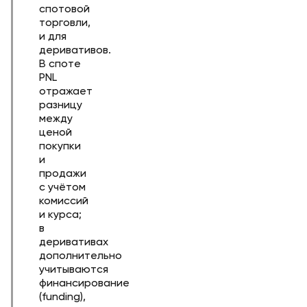
спотовой
торговли,
и для
деривативов.
В споте
PNL
отражает
разницу
между
ценой
покупки
и
продажи
с учётом
комиссий
и курса;
в
деривативах
дополнительно
учитываются
финансирование
(funding),