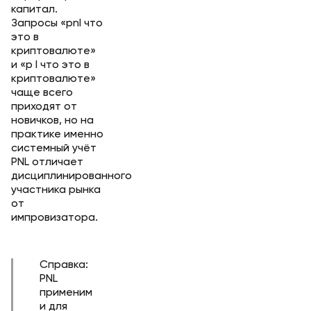
капитал.
Запросы «pnl что
это в
криптовалюте»
и «p l что это в
криптовалюте»
чаще всего
приходят от
новичков, но на
практике именно
системный учёт
PNL отличает
дисциплинированного
участника рынка
от
импровизатора.
Справка:
PNL
применим
и для