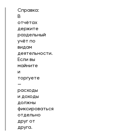
Справка:
В
отчётах
держите
раздельный
учёт по
видам
деятельности.
Если вы
майните
и
торгуете
—
расходы
и доходы
должны
фиксироваться
отдельно
друг от
друга.