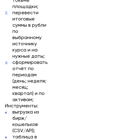
токене
площадки;
перевести
итоговые
суммы в рубли
по
выбранному
источнику
курса и на
нужные даты;
сформировать
отчёт по
периодам
(день; неделя;
месяц;
квартал) и по
активам;
Инструменты:
выгрузка из
бирж/
кошельков
(CSV/API);
таблица в