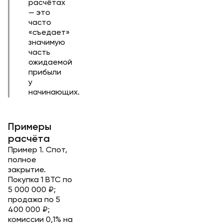
расчётах
— это
часто
«съедает»
значимую
часть
ожидаемой
прибыли
у
начинающих.
Примеры
расчёта
Пример 1. Спот,
полное
закрытие.
Покупка 1 BTC по
5 000 000 ₽;
продажа по 5
400 000 ₽;
комиссии 0,1% на