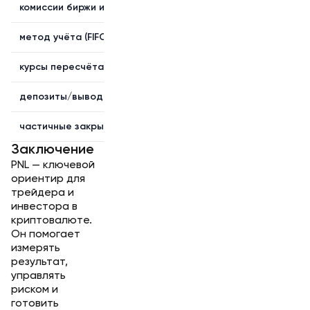
комиссии биржи и сети;
реально списанные суммы п
метод учёта (FIFO/средняя);
единообразие по всем сдел
курсы пересчёта (USD/RUB);
выбранный источник и дата
депозиты/выводы;
отделены от торговых резу
частичные закрытия;
правильно рассчитывать п
Заключение
PNL — ключевой
ориентир для
трейдера и
инвестора в
криптовалюте.
Он помогает
измерять
результат,
управлять
риском и
готовить