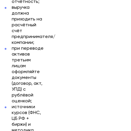
отчётность;
выручка
должна
приходить на
расчётный
счёт
предпринимателя/
компании;
при переводе
активов
третьим
лицам
оформляйте
документы
(договор, акт,
УПД) с
рублёвой
оценкой;
источники
курсов (ФНС,
ЦБ РФ +
биржи) и
методика