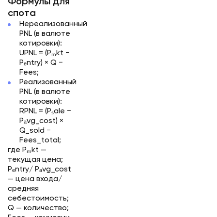
Формулы для
спота
Нереализованный
PNL (в валюте
котировки):
UPNL = (Pₘkt −
Pₑntry) × Q −
Fees
;
Реализованный
PNL (в валюте
котировки):
RPNL = (Pₛale −
Pₐvg_cost) ×
Q_sold −
Fees_total
;
где
Pₘkt
—
текущая цена;
Pₑntry/ Pₐvg_cost
— цена входа/
средняя
себестоимость;
Q
— количество;