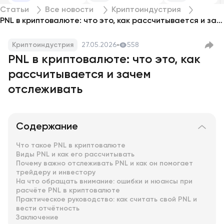
Статьи
Все новости
Криптоиндустрия
PNL в криптовалюте: что это, как рассчитывается и зачем отслеживать
Криптоиндустрия
27.05.2026
558
PNL в криптовалюте: что это, как
рассчитывается и зачем
отслеживать
Содержание
Что такое PNL в криптовалюте
Виды PNL и как его рассчитывать
Почему важно отслеживать PNL и как он помогает
трейдеру и инвестору
На что обращать внимание: ошибки и нюансы при
расчёте PNL в криптовалюте
Практическое руководство: как считать свой PNL и
вести отчётность
Заключение