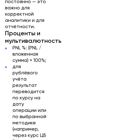
постоянно — это
важно для
корректной
аналитики и для
отчётности.
Проценты и
мультивалютность
PNL %:
(PNL /
вложенная
сумма) × 100%
;
для
рублёвого
учёта
результат
переводится
по курсу на
дату
операции или
по выбранной
методике
(например,
через курс ЦБ