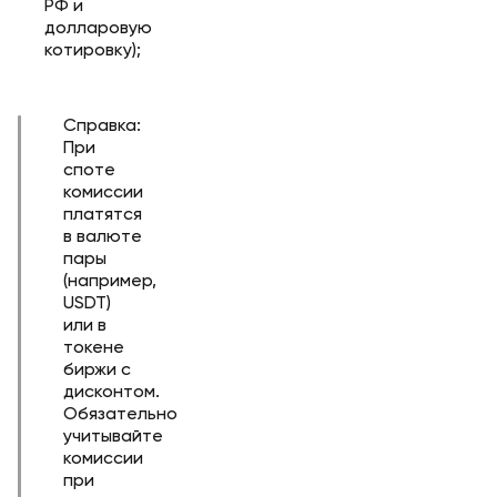
РФ и
долларовую
котировку);
Справка:
При
споте
комиссии
платятся
в валюте
пары
(например,
USDT)
или в
токене
биржи с
дисконтом.
Обязательно
учитывайте
комиссии
при