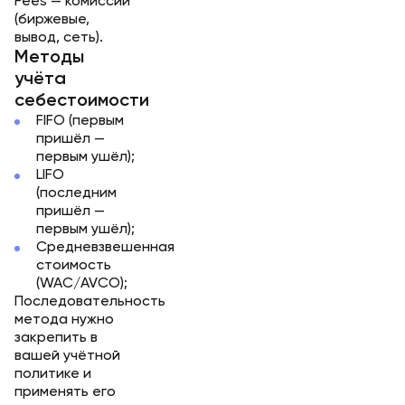
Fees
— комиссии
(биржевые,
вывод, сеть).
Методы
учёта
себестоимости
FIFO (первым
пришёл —
первым ушёл);
LIFO
(последним
пришёл —
первым ушёл);
Средневзвешенная
стоимость
(WAC/AVCO);
Последовательность
метода нужно
закрепить в
вашей учётной
политике и
применять его