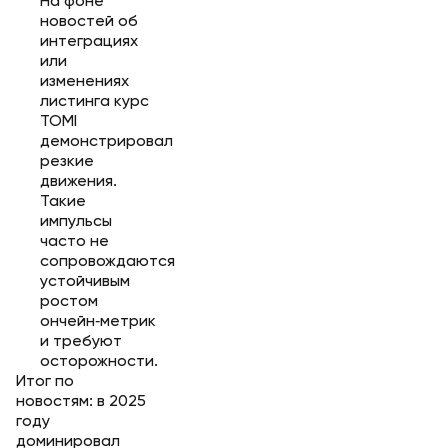
На фоне
новостей об
интеграциях
или
изменениях
листинга курс
TOMI
демонстрировал
резкие
движения.
Такие
импульсы
часто не
сопровождаются
устойчивым
ростом
ончейн‑метрик
и требуют
осторожности.
Итог по
новостям: в 2025
году
доминировал