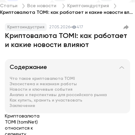
Статьи
Все новости
Криптоиндустрия
Криптовалюта TOMI: как работает и какие новости влияют
Криптоиндустрия
27.05.2026
417
Криптовалюта TOMI: как работает
и какие новости влияют
Содержание
Что такое криптовалюта TOMI
Экосистема и механизм работы
Новости и ключевые события
Анализ и перспективы для российского рынка
Как купить, хранить и участвовать
Заключение
Криптовалюта
TOMI (tomiNet)
относится к
сегменту