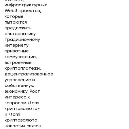
инфраструктурных
Web3‑проектов,
которые
пытаются
предложить
альтернативу
традиционному
интернету:
приватные
коммуникации,
встроенные
криптоплатежи,
децентрализованное
управление и
собственную
экономику. Рост
интереса к
запросам «tomi
криптовалюта»
и «tomi
криптовалюта
новости» связан