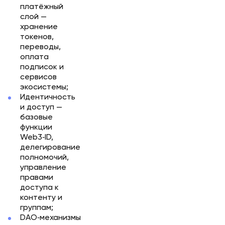
платёжный
слой —
хранение
токенов,
переводы,
оплата
подписок и
сервисов
экосистемы;
Идентичность
и доступ —
базовые
функции
Web3‑ID,
делегирование
полномочий,
управление
правами
доступа к
контенту и
группам;
DAO‑механизмы