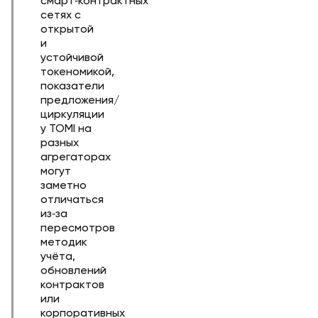
смарт‑контрактных
сетях с
открытой
и
устойчивой
токеномикой,
показатели
предложения/
циркуляции
у TOMI на
разных
агрегаторах
могут
заметно
отличаться
из‑за
пересмотров
методик
учёта,
обновлений
контрактов
или
корпоративных