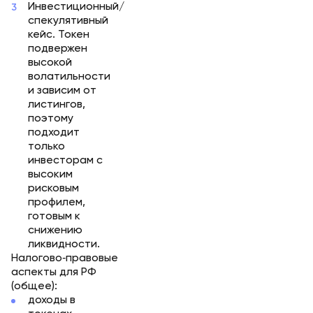
Инвестиционный/
спекулятивный
кейс. Токен
подвержен
высокой
волатильности
и зависим от
листингов,
поэтому
подходит
только
инвесторам с
высоким
рисковым
профилем,
готовым к
снижению
ликвидности.
Налогово‑правовые
аспекты для РФ
(общее):
доходы в