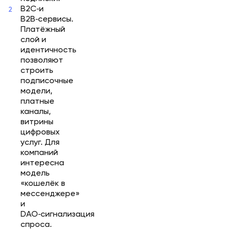
B2C‑и
B2B‑сервисы.
Платёжный
слой и
идентичность
позволяют
строить
подписочные
модели,
платные
каналы,
витрины
цифровых
услуг. Для
компаний
интересна
модель
«кошелёк в
мессенджере»
и
DAO‑сигнализация
спроса.