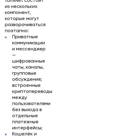
tomiNet состоит
из нескольких
компонент,
которые могут
разворачиваться
поэтапно:
Приватные
коммуникации
и мессенджер
—
шифрованные
чаты, каналы,
групповые
обсуждения;
встроенные
криптопереводы
между
пользователями
без выхода в
отдельные
платежные
интерфейсы;
Кошелёк и