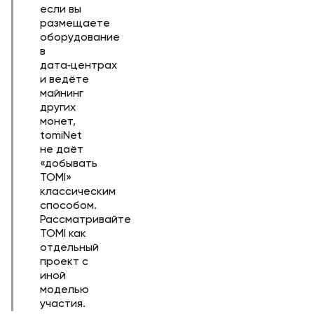
если вы
размещаете
оборудование
в
дата‑центрах
и ведёте
майнинг
других
монет,
tomiNet
не даёт
«добывать
TOMI»
классическим
способом.
Рассматривайте
TOMI как
отдельный
проект с
иной
моделью
участия.