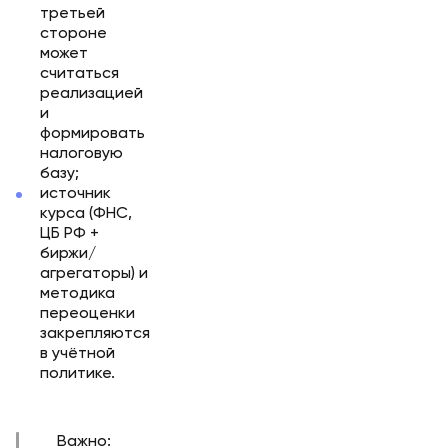
третьей
стороне
может
считаться
реализацией
и
формировать
налоговую
базу;
источник
курса (ФНС,
ЦБ РФ +
биржи/
агрегаторы) и
методика
переоценки
закрепляются
в учётной
политике.
Важно: