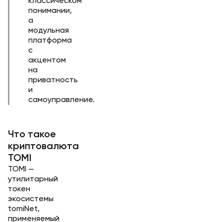
классическом
понимании,
а
модульная
платформа
с
акцентом
на
приватность
и
самоуправление.
Что такое
криптовалюта
TOMI
TOMI —
утилитарный
токен
экосистемы
tomiNet,
применяемый