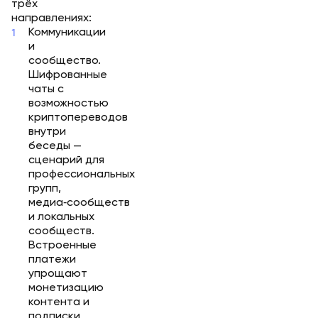
трёх
направлениях:
Коммуникации
и
сообщество.
Шифрованные
чаты с
возможностью
криптопереводов
внутри
беседы —
сценарий для
профессиональных
групп,
медиа‑сообществ
и локальных
сообществ.
Встроенные
платежи
упрощают
монетизацию
контента и
подписки.