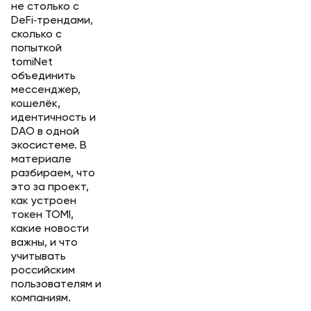
не столько с
DeFi‑трендами,
сколько с
попыткой
tomiNet
объединить
мессенджер,
кошелёк,
идентичность и
DAO в одной
экосистеме. В
материале
разбираем, что
это за проект,
как устроен
токен TOMI,
какие новости
важны, и что
учитывать
российским
пользователям и
компаниям.