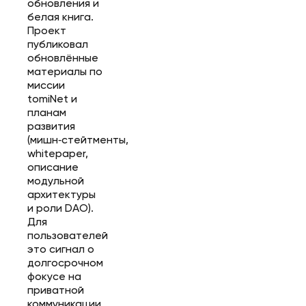
обновления и
белая книга.
Проект
публиковал
обновлённые
материалы по
миссии
tomiNet и
планам
развития
(мишн‑стейтменты,
whitepaper,
описание
модульной
архитектуры
и роли DAO).
Для
пользователей
это сигнал о
долгосрочном
фокусе на
приватной
коммуникации