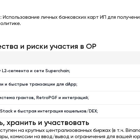
: Использование личных банковских карт ИП для получен
политике.
тва и риски участия в OP
 L2‑сегмента и сети Superchain;
ии и быстрые транзакции для dApp;
истема грантов, RetroPGF и интеграций;
Stack и быстрая интеграция кошельков/DEX;
ь, хранить и участвовать
ступен на крупных централизованных биржах (в т.ч. Binan
ары, комиссии на ввод/вывод и ограничения для вашей ю