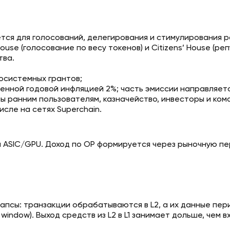
тся для голосований, делегирования и стимулирования раз
ouse (голосование по весу токенов) и Citizens’ House (р
тва.
осистемных грантов;
тренной годовой инфляцией 2%; часть эмиссии направляет
 ранним пользователям, казначейство, инвесторы и ком
исле на сетях Superchain.
на ASIC/GPU. Доход по OP формируется через рыночную п
псы: транзакции обрабатываются в L2, а их данные перио
ndow). Выход средств из L2 в L1 занимает дольше, чем в