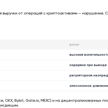
ия выручки от операций с криптоактивами — нарушение. 
риски
высокая волатильност
задержки при выводе с
регуляторная неопред
эмиссионное давление
ce, OKX, Bybit, Gate.io, MEXC) и на децентрализованных 
рисдикции.