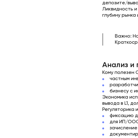
депозите/вывод
Ликвидность и
глубину рынка
Важно: Н
Краткоср
Анализ и
Кому полезен O
частным инв
разработчи
бизнесу с 
Экономика исп
вывода в L1, 
Регуляторика 
фиксацию д
для ИП/ООО
зачисление
документир