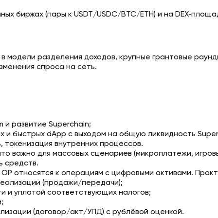
нных биржах (пары к USDT/USDC/BTC/ETH) и на DEX‑площа
 в модели разделения доходов, крупные грантовые раунд
менения спроса на сеть.
 и развитие Superchain;
х и быстрых dApp с выходом на общую ликвидность Super
, токенизация внутренних процессов.
1, что важно для массовых сценариев (микроплатежи, игр
ь средств.
с OP относятся к операциям с цифровыми активами. Практ
реализации (продажи/передачи);
и и уплатой соответствующих налогов;
;
лизации (договор/акт/УПД) с рублёвой оценкой.