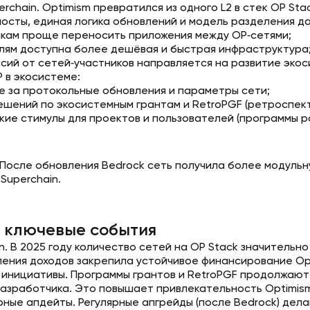
erchain. Optimism превратился из одного L2 в стек OP St
сты, единая логика обновлений и модель разделения дохо
кам проще переносить приложения между OP‑сетями;
лям доступна более дешёвая и быстрая инфраструктура
сий от сетей‑участников направляется на развитие экос
 в экосистеме:
е за протокольные обновления и параметры сети;
ешений по экосистемным грантам и RetroPGF (ретроспек
кие стимулы для проектов и пользователей (программы ро
 После обновления Bedrock сеть получила более модульн
Superchain.
и ключевые события
n. В 2025 году количество сетей на OP Stack значительн
ения доходов закрепила устойчивое финансирование Opti
инициативы. Программы грантов и RetroPGF продолжают
азработчика. Это повышает привлекательность Optimism
ные апдейты. Регулярные апгрейды (после Bedrock) дела