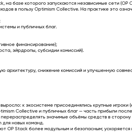
ack, на базе которого запускаются независимые сети (OP 
дов в пользу Optimism Collective. На практике это означ
;
истемы и публичных благ.
тивное финансирование);
ста, эйрдропы, субсидии комиссий).
ую архитектуру, снижение комиссий и улучшенную совмес
о выросло: к экосистеме присоединялись крупные игроки (
mism Collective и публичных благ — часть прибыли посл
 перераспределять значимые объёмы средств в сторону 
 для новых команд.
ют OP Stack более модульным и безопасным; ускоряется 