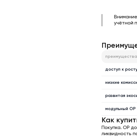
Внимание
учётной 
Преимущес
преимущества
доступ к росту
низкие комисс
развитая экос
модульный OP 
Как купит
Покупка. OP до
ликвидность п