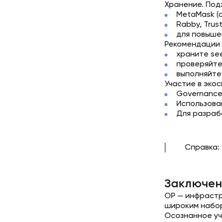
Хранение. Под
MetaMask (c
Rabby, Trust
для повыше
Рекомендации 
храните se
проверяйте 
выполняйте
Участие в экос
Governance
Использова
Для разраб
Справка: 
Заключен
OP — инфрастр
широким набор
Осознанное уч