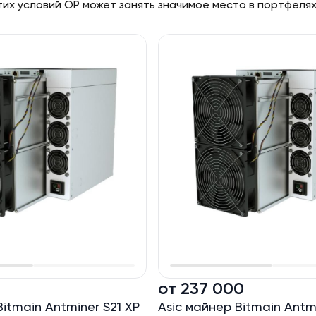
их условий OP может занять значимое место в портфелях
0
от 237 000
Bitmain Antminer S21 XP
Asic майнер Bitmain Antmi