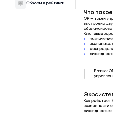
Обзоры и рейтинги
Что тако
OP — токен упр
выстроена двуп
сбалансироват
Ключевые хара
назначение
экономика:
распределе
ликвидность
Важно: O
управлени
Экосисте
Как работает 
возможности ос
ликвидностью.