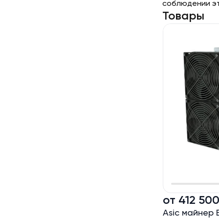
соблюдении эт
Товары
от 412 50
Asic майнер 