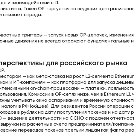
е и взаимодействии с L1.
 листинги. Токен OP торгуется на ведущих централизова
 и снижает спрэды.
овостные триггеры — запуск новых OP‑цепочек, изменения
очные движения не всегда отражают фундаментальные из
 перспективы для российского рынка
P.
есторам — как бета‑ставка на рост L2‑сегмента Ethereum
кам и ИТ‑компаниям — как платформа для запуска дешёвы
интенсивными on‑chain‑процессами — платежи, лояльность
ользования. Комиссии в OP‑сетях ниже, чем в Ethereum L
должны учитывать окно оспаривания и временную стоимост
и налоги в РФ (общее). Для резидентов России операции 
оходов в рублях на дату поступления токенов и на дату 
 — ведение деятельности на ОСНО с подачей отчётност
 выручки на расчётные счета предпринимателя/компании
ование переводов токенов третьим лицам как факта реа