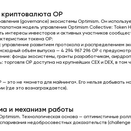
е криптовалюта OP
авления (governance) экосистемы Optimism. Он используе
алатная модель управления Optimism Collective: Token H
ь интересы инвесторов и активных участников сообщес
ктеристики токена OP:
: управление развитием протокола и распределением эк
 исходный объём выпуска — 4 294 967 296 OP с предусмо
ние: фонды экосистемы, гранты разработчикам, аирдропы
: торговля OP доступна на крупнейших CEX и DEX, в том ч
P — это не «монета для майнинга». Его нельзя добывать 
и (где это вознаграждается).
ма и механизм работы
Optimism. Технологическая основа — оптимистичные ролла
паривания недобросовестных доказательств (challenge wi