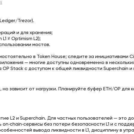
:
edger/Trezor).
раций и для хранения;
1 ≠ Optimism L2);
спользовании мостов.
стоятельно в Token House; следите за инициативами Cit
риложения — многие доступны одновременно в нескольки
 OP Stack с доступом к общей ликвидности Superchain и
L1, но зависит от нагрузки. Планируйте буфер ETH/OP дл
тие L2 и Superchain. Для частных пользователей — это д
n‑chain‑сервисы без потери безопасности L1 и с поддер
обенностей вывода ликвидности в L1, дисциплину в упр