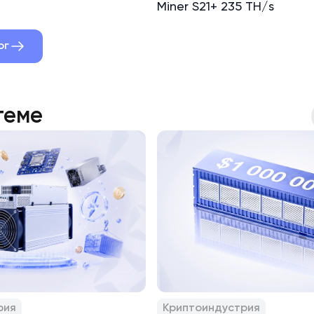
Miner S21+ 235 TH/s
ог
теме
рия
Криптоиндустрия