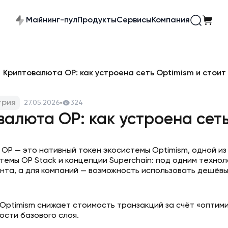
Майнинг-пул
Продукты
Сервисы
Компания
Криптовалюта OP: как устроена сеть Optimism и стоит
трия
27.05.2026
324
алюта OP: как устроена сеть
OP — это нативный токен экосистемы Optimism, одной из 
темы OP Stack и концепции Superchain: под одним техно
ента, а для компаний — возможность использовать дешёв
 Optimism снижает стоимость транзакций за счёт «оптими
ости базового слоя.