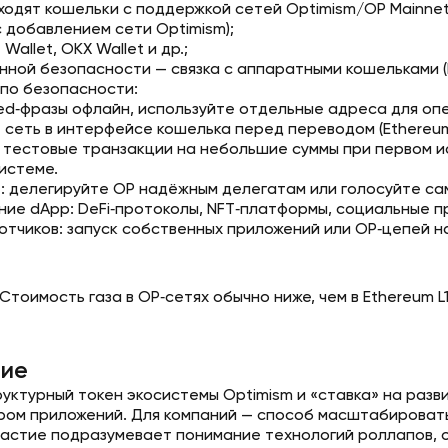
ходят кошельки с поддержкой сетей Optimism/OP Mainnet
 добавлением сети Optimism);
 Wallet, OKX Wallet и др.;
нной безопасности — связка с аппаратными кошельками (L
по безопасности:
ed‑фразы офлайн, используйте отдельные адреса для опе
сеть в интерфейсе кошелька перед переводом (Ethereum L
 тестовые транзакции на небольшие суммы при первом и
истеме.
: делегируйте OP надёжным делегатам или голосуйте само
ние dApp: DeFi‑протоколы, NFT‑платформы, социальные п
отчиков: запуск собственных приложений или OP‑цепей на
Стоимость газа в OP‑сетях обычно ниже, чем в Ethereum 
ие
уктурный токен экосистемы Optimism и «ставка» на разви
ом приложений. Для компаний — способ масштабировать o
астие подразумевает понимание технологий роллапов, ос