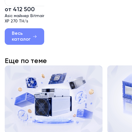
от 412 500
от 237 000
Asic майнер Bitmain Antminer S21
Asic майнер Bitmain Antmin
XP 270 TH/s
Bitcoin Miner S21+ 235 TH/s
Весь
каталог
Еще по теме