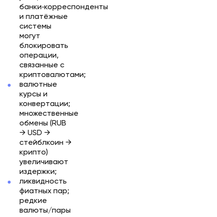
банки‑корреспонденты
и платёжные
системы
могут
блокировать
операции,
связанные с
криптовалютами;
валютные
курсы и
конвертации;
множественные
обмены (RUB
→ USD →
стейблкоин →
крипто)
увеличивают
издержки;
ликвидность
фиатных пар;
редкие
валюты/пары