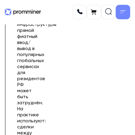
(РФ‑контекст).
Из‑за
ограничений
международной
инфраструктуры
прямой
фиатный
ввод/
вывод в
популярных
глобальных
сервисах
для
резидентов
РФ
может
быть
затруднён.
На
практике
используют:
сделки
между