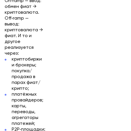
On‑ramp — ввод:
обмен фиат →
криптовалюта.
Off‑ramp —
вывод:
криптовалюта →
фиат. И то и
другое
реализуется
через:
криптобиржи
и брокеры;
покупка/
продажа в
парах фиат/
крипто;
платёжных
провайдеров;
карты,
переводы,
агрегаторы
платежей;
P2P‑площадки;