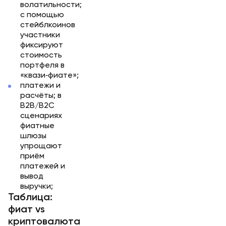
волатильности;
с помощью
стейблкоинов
участники
фиксируют
стоимость
портфеля в
«квази‑фиате»;
платежи и
расчёты; в
B2B/B2C
сценариях
фиатные
шлюзы
упрощают
приём
платежей и
вывод
выручки;
Таблица:
фиат vs
криптовалюта