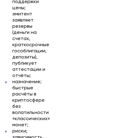
поддержки
цены;
эмитент
заявляет
резервы
(деньги на
счетах,
краткосрочные
гособлигации,
депозиты),
публикует
аттестации и
отчёты;
назначение;
быстрые
расчёты в
криптосфере
без
волатильности
«классических»
монет;
риски;
зависимость