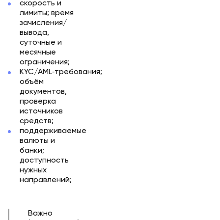
скорость и
лимиты; время
зачисления/
вывода,
суточные и
месячные
ограничения;
KYC/AML‑требования;
объём
документов,
проверка
источников
средств;
поддерживаемые
валюты и
банки;
доступность
нужных
направлений;
Важно