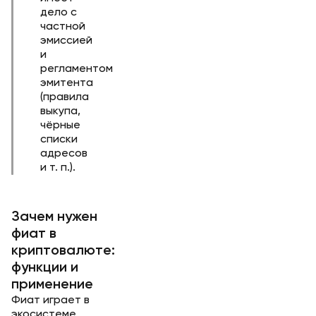
дело с
частной
эмиссией
и
регламентом
эмитента
(правила
выкупа,
чёрные
списки
адресов
и т. п.).
Зачем нужен
фиат в
криптовалюте:
функции и
применение
Фиат играет в
экосистеме