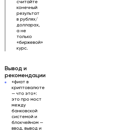
считайте
конечный
результат
в рублях/
долларах,
а не
только
«биржевой»
курс.
Вывод и
рекомендации
«фиат в
криптовалюте
— что это»:
это про мост
между
банковской
системой и
блокчейном —
ввод, вывод и