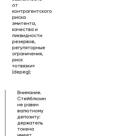
от
контрагентского
риска
эмитента,
качества и
ликвидности
резервов,
регуляторные
ограничения,
риск
«отвязки»
(depeg);
Внимание.
Стейблкоин
не равен
валютному
депозиту:
держатель
токена
имеет