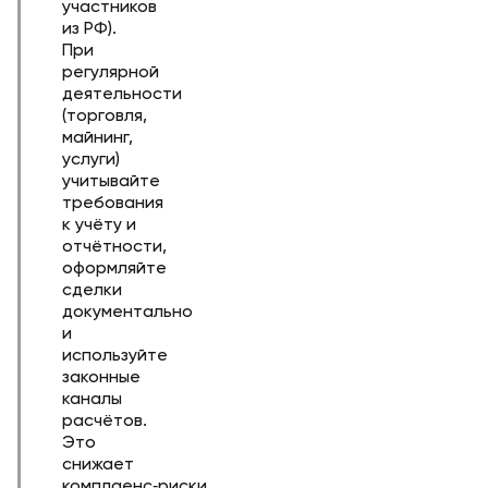
участников
из РФ).
При
регулярной
деятельности
(торговля,
майнинг,
услуги)
учитывайте
требования
к учёту и
отчётности,
оформляйте
сделки
документально
и
используйте
законные
каналы
расчётов.
Это
снижает
комплаенс‑риски