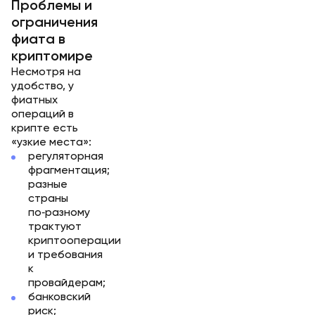
Проблемы и
ограничения
фиата в
криптомире
Несмотря на
удобство, у
фиатных
операций в
крипте есть
«узкие места»:
регуляторная
фрагментация;
разные
страны
по‑разному
трактуют
криптооперации
и требования
к
провайдерам;
банковский
риск;