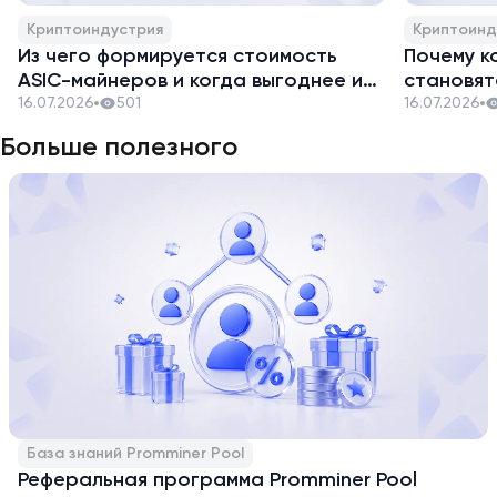
Криптоиндустрия
Криптоинд
Из чего формируется стоимость
Почему к
ASIC-майнеров и когда выгоднее их
становят
закупать
16.07.2026
501
16.07.2026
Больше полезного
База знаний Promminer Pool
Реферальная программа Promminer Pool