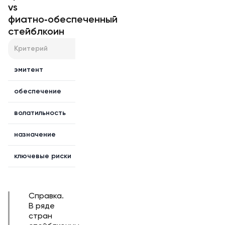
vs
фиатно‑обеспеченный
стейблкоин
Критерий
Фиат (RUB/USD/EUR)
Крипто
эмитент
государство/ЦБ
прото
обеспечение
доверие и экономика
алгори
волатильность
низкая внутри юрисдикции
высока
назначение
расчёты, налоги, учёт
инвест
ключевые риски
инфляция, валютный контроль
рыночн
Справка.
В ряде
стран