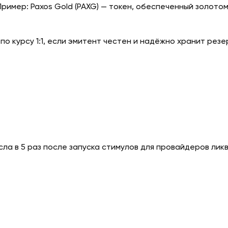
имер: Paxos Gold (PAXG) — токен, обеспеченный золотом
по курсу 1:1, если эмитент честен и надёжно хранит резе
сла в 5 раз после запуска стимулов для провайдеров лик