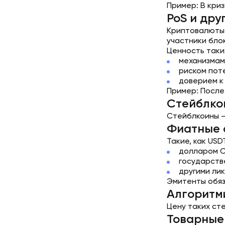
Пример: В кри
PoS и дру
Криптовалюты н
участники бло
Ценность таки
механизмам
риском поте
доверием к
Пример: После
Стейблко
Стейблкоины —
Фиатные 
Такие, как US
долларом С
государств
другими ли
Эмитенты обяз
Алгоритм
Цену таких ст
Товарные 