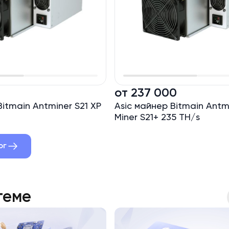
0
от 237 000
Bitmain Antminer S21 XP
Asic майнер Bitmain Antmi
Miner S21+ 235 TH/s
ог
теме