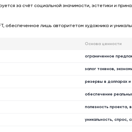
руется за счёт социальной значимости, эстетики и прин
FT, обеспеченное лишь авторитетом художника и уникаль
Основа ценности
ограниченное предлож
залог токенов, эконо
резервы в долларах и
обеспечение реальным
полезность проекта, 
уникальность, спрос, 
я