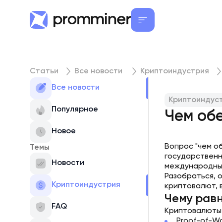
Статьи
Все новости
Криптоиндустрия
Все новости
Криптоиндус
Популярное
Чем об
Новое
Вопрос "чем о
Темы
государственн
Новости
международны
Разобраться, 
Криптоиндустрия
криптовалют, в
Чему рав
FAQ
Криптовалюты 
Proof-of-W