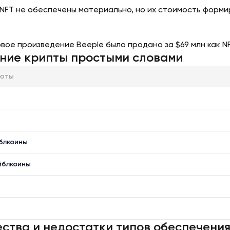
 NFT не обеспечены материально, но их стоимость форми
вое произведение Beeple было продано за $69 млн как N
ние крипты простыми словами
люты
блкоины
йблкоины
ства и недостатки типов обеспечени