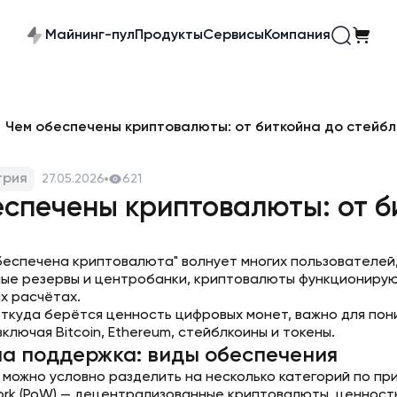
Майнинг-пул
Продукты
Сервисы
Компания
Чем обеспечены криптовалюты: от биткойна до стейбл
трия
27.05.2026
621
еспечены криптовалюты: от б
беспечена криптовалюта" волнует многих пользователей,
ые резервы и центробанки, криптовалюты функционируют
х расчётах.
откуда берётся ценность цифровых монет, важно для пон
ключая Bitcoin, Ethereum, стейблкоины и токены.
на поддержка: виды обеспечения
можно условно разделить на несколько категорий по пр
ork (PoW) — децентрализованные криптовалюты, ценность