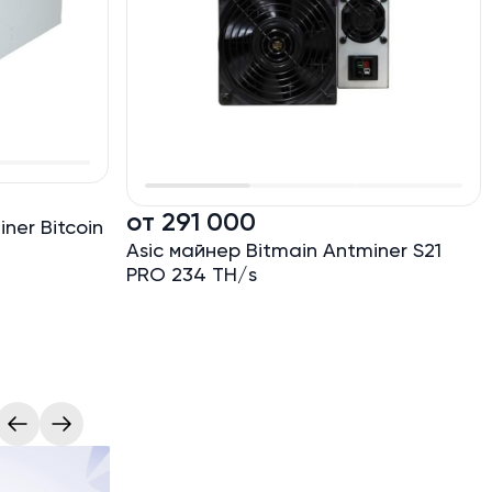
от 291 000
ner Bitcoin
Asic майнер Bitmain Antminer S21
PRO 234 TH/s