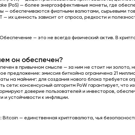
take (PoS) — более энергоэффективные монеты, где обес
ы — обеспечиваются фиатными валютами, сырьевыми тов
T — их ценность зависит от спроса, редкости и полезнос
 Обеспечение — это не всегда физический актив. В крип
чем он обеспечен?
спечен в привычном смысле — за ним не стоит ни золото,
ое предложение: эмиссия биткойна ограничена 21 милли
аты на майнинг: для создания нового блока требуется о
ть сети: консенсусный алгоритм PoW гарантирует, что из
ормируют доверие пользователей и инвесторов, обеспечив
и и устойчивости к инфляции.
: Bitcoin — единственная криптовалюта, чья безопаснос