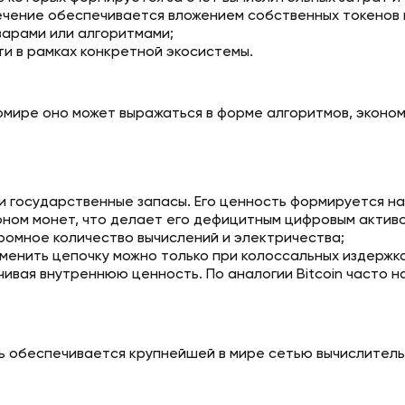
печение обеспечивается вложением собственных токенов в
арами или алгоритмами;
ти в рамках конкретной экосистемы.
томире оно может выражаться в форме алгоритмов, эконом
 ни государственные запасы. Его ценность формируется н
оном монет, что делает его дефицитным цифровым активо
громное количество вычислений и электричества;
менить цепочку можно только при колоссальных издержка
ая внутреннюю ценность. По аналогии Bitcoin часто наз
ть обеспечивается крупнейшей в мире сетью вычислител