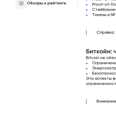
Обзоры и рейтинги
Proof-of-S
Стейблкоин
Токены и NF
Справка:
Биткойн: 
Bitcoin не обе
Ограниченн
Энергозатр
Безопаснос
Эти аспекты ф
ограниченност
Внимание