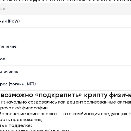
ия
ный (PoW)
печение
кое
спечение
рос (токены, NFT)
евозможно «подкрепить» крипту физич
изначально создавались как децентрализованные активы.
речат её философии.
беспечение криптовалют — это комбинация следующих 
ость предложения;
ть к подделке;