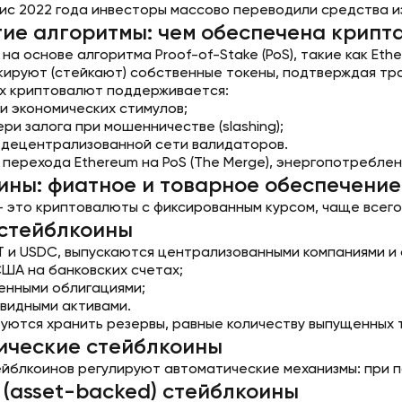
зис 2022 года инвесторы массово переводили средства и
гие алгоритмы: чем обеспечена крипт
а основе алгоритма Proof-of-Stake (PoS), такие как Ethe
кируют (стейкают) собственные токены, подтверждая тра
х криптовалют поддерживается:
и экономических стимулов;
ри залога при мошенничестве (slashing);
 децентрализованной сети валидаторов.
 перехода Ethereum на PoS (The Merge), энергопотреблен
ины: фиатное и товарное обеспечение
 это криптовалюты с фиксированным курсом, чаще всег
стейблкоины
DT и USDC, выпускаются централизованными компаниями и
ША на банковских счетах;
енными облигациями;
квидными активами.
уются хранить резервы, равные количеству выпущенных то
ические стейблкоины
ейблкоинов регулируют автоматические механизмы: при па
(asset-backed) стейблкоины