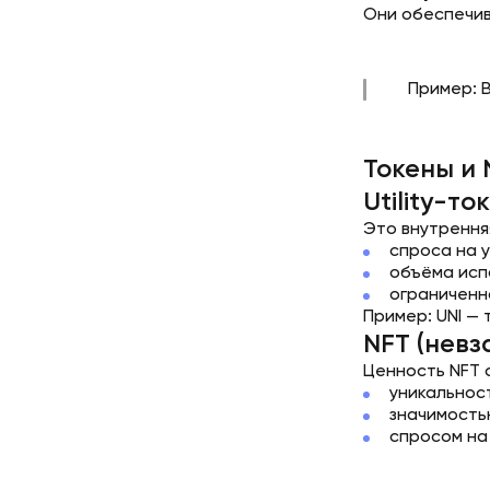
Они обеспечив
Пример: В
Токены и 
Utility-то
Это внутрення
спроса на у
объёма исп
ограниченн
Пример: UNI —
NFT (нев
Ценность NFT 
уникальнос
значимость
спросом на