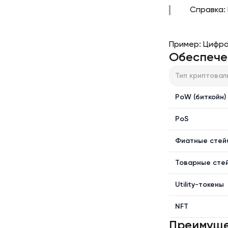
Справка:
Пример: Цифро
Обеспече
Тип криптова
PoW (биткойн)
PoS
Фиатные стей
Товарные сте
Utility-токены
NFT
Преимуще