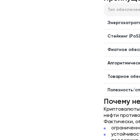
Тип обеспечен
Энергозатрат
Стейкинг (PoS)
Фиатное обес
Алгоритмичес
Товарное обе
Полезность/сп
Почему н
Криптовалюты 
нефти противо
Фактически, о
ограниченн
устойчивос