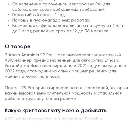
Обеспечение таможенной декларации РФ для
соблюдения всех необходимых требований.
Гарантийный срок – 1 год.
Помощь в пусконаладочных работах.
Возможность финансового лизинга на сумму от 1 млн
до 1 млрд рублей на срок от 12 до 36 месяцев.
О товаре
Bitmain Antminer E9 Pro — это высокопроизводительный
ASIC-майнер, предназначенный для алгоритма Ethash.
Устройство было анонсировано в 2021 году и выпущено в
2022 году, став одним из самых мощных решений для
майнинга монет на Ethash.
Модель E9 Pro ориентирована на пользователей, которым
важны высокая вычислительная мощность и стабильная
работа в круглосуточном режиме.
Какую криптовалюту можно добывать
ASIC-майнер работает на алгоритме Ethash и
предназначен для добычи криптовалюты Ethereum Classic
(ETC), а также других монет, использующих данный