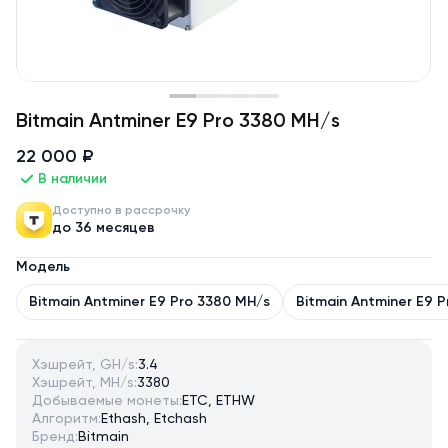
Bitmain Antminer E9 Pro 3380 MH/s
22 000 ₽
В наличии
Доступно в рассрочку
до 36 месяцев
Модель
Bitmain Antminer E9 Pro 3380 MH/s
Bitmain Antminer E9 
Хэшрейт, GH/s:
3.4
Хэшрейт, MH/s:
3380
Добываемые монеты:
ETC, ETHW
Алгоритм:
Ethash, Etchash
Бренд:
Bitmain