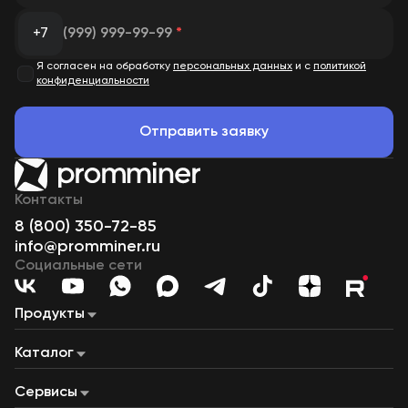
+7
(999) 999-99-99
*
Я согласен на обработку
персональных данных
и с
политикой
конфиденциальности
Отправить заявку
Контакты
8 (800) 350-72-85
info@promminer.ru
Социальные сети
Продукты
Майнинг «под ключ»
Майнинг на газе
Наши дата-центры
Каталог
Майнинг-пул
Купля-продажа ЦВ
Лизинг
ASIC-майнеры
Сервисный центр
Майнинг-фермы
Строительство дата-центров
Дата-центры на ГПУ
Сервисы
Производство контейнеров
Контейнеры для майнинга
Газопоршневые установки