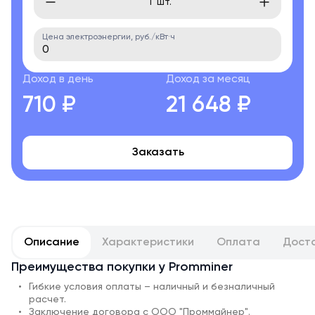
шт.
Цена электроэнергии, руб./кВт·ч
Доход в день
Доход за месяц
710 ₽
21 648 ₽
Заказать
Описание
Характеристики
Оплата
Дост
Преимущества покупки у Promminer
Гибкие условия оплаты – наличный и безналичный
расчет.
Заключение договора с ООО "Проммайнер".