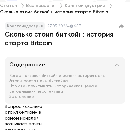
Статьи
Все новости
Криптоиндустрия
Сколько стоил биткойн: история старта Bitcoin
Криптоиндустрия
27.05.2026
657
Сколько стоил биткойн: история
старта Bitcoin
Содержание
Когда появился биткойн и ранняя история цены
Этапы роста цены биткойна
Что стоит учитывать: историческая цена и
сегодняшняя перспектива
Заключение
Вопрос «сколько
стоил биткойн в
самом начале»
возникает почти