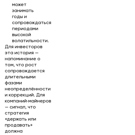
может
занимать
годы и
сопровождаться
периодами
высокой
волатильности.
Для инвесторов
эта история —
напоминание о
том, что рост
сопровождается
длительными
фазами
неопределённости
и коррекций. Для
компаний‑майнеров
— сигнал, что
стратегия
«держать или
продавать»
должна