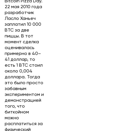
Bitcoin Pizza Day.
22 мая 2010 года
разработчик
Ласло Ханьеч
заплатил 10 000
BTC за две
пиццы. В тот
момент сделка
оценивалась
примерно в 40–
41 доллар, то
есть 1 BTC стоил
около 0,004
доллара. Тогда
это было просто
забавным
экспериментом и
демонстрацией
того, что
биткойном
можно
расплатиться за
физический