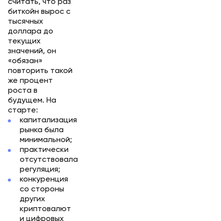
считать, что раз
биткойн вырос с
тысячных
доллара до
текущих
значений, он
«обязан»
повторить такой
же процент
роста в
будущем. На
старте:
капитализация
рынка была
минимальной;
практически
отсутствовала
регуляция;
конкуренция
со стороны
других
криптовалют
и цифровых