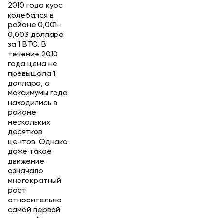
2010 года курс
колебался в
районе 0,001–
0,003 доллара
за 1 BTC. В
течение 2010
года цена не
превышала 1
доллара, а
максимумы года
находились в
районе
нескольких
десятков
центов. Однако
даже такое
движение
означало
многократный
рост
относительно
самой первой