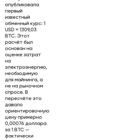
опубликовала
первый
известный
обменный курс: 1
USD = 1309,03
BTC. Этот
расчёт был
основан на
оценке затрат
на
электроэнергию,
необходимую
для майнинга, а
не на рыночном
спросе. В
пересчёте это
давало
ориентировочную
цену примерно
0,00076 доллара
за 1 BTC —
фактически