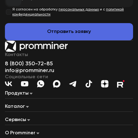
Я согласен на обработку
персональных данных
и с
политикой
конфиденциальности
Отправить заявку
Контакты
8 (800) 350-72-85
info@promminer.ru
Социальные сети
Продукты
Майнинг «под ключ»
Майнинг на газе
Наши дата-центры
Каталог
Майнинг-пул
Купля-продажа ЦВ
Лизинг
ASIC-майнеры
Сервисный центр
Майнинг-фермы
Строительство дата-центров
Дата-центры на ГПУ
Сервисы
Производство контейнеров
Контейнеры для майнинга
Газопоршневые установки
Калькулятор доходности
Калькулятор прибыльности асиков
Калькулятор майнинга «под ключ»
О Promminer
Налоговый калькулятор