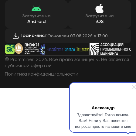
О Promminer
Новости
Оплата и доставка
СМИ о нас
Кейсы
Контакты
Загрузите на
Загрузите на
Android
iOS
Прайс-лист
Обновлен 03.08.2026 в 13:00
© Promminer, 2026. Все права защищены. Не является
публичной офертой
Политика конфиденциальности
Александр
Здравствуйте! Готов помочь
Вам! Если у Вас появятся
вопросы просто напишите мне