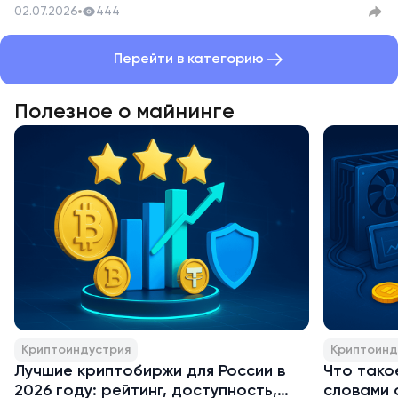
02.07.2026
444
Перейти в категорию
Полезное о майнинге
Криптоиндустрия
Криптоинд
Лучшие криптобиржи для России в
Что тако
2026 году: рейтинг, доступность,
словами 