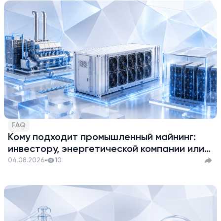
FAQ
Кому подходит промышленный майнинг:
инвестору, энергетической компании или
действующему майнеру
04.08.2026
10